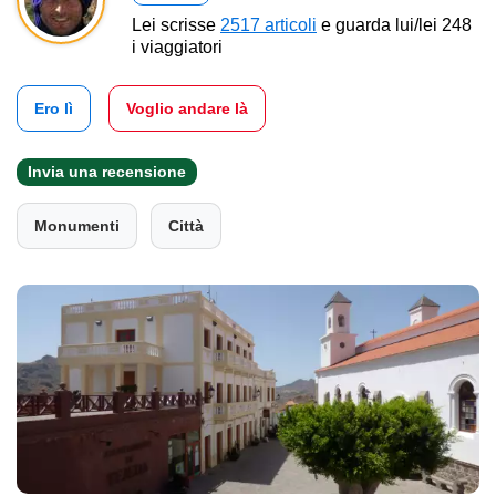
Lei scrisse
2517 articoli
e guarda lui/lei 248
i viaggiatori
Ero lì
Voglio andare là
Invia una recensione
Monumenti
Città