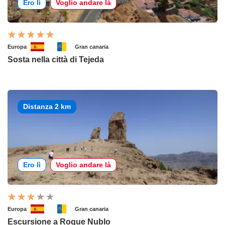
Ero lì
Voglio andare là
Europa
Gran canaria
Sosta nella città di Tejeda
Distanza 2 km
Ero lì
Voglio andare là
Europa
Gran canaria
Escursione a Roque Nublo