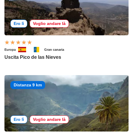
Ero lì
Voglio andare là
Europa
Gran canaria
Uscita Pico de las Nieves
Distanza 9 km
Ero lì
Voglio andare là