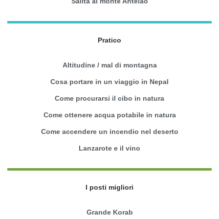
Salita al monte Antelao
Pratico
Altitudine / mal di montagna
Cosa portare in un viaggio in Nepal
Come procurarsi il cibo in natura
Come ottenere acqua potabile in natura
Come accendere un incendio nel deserto
Lanzarote e il vino
I posti migliori
Grande Korab