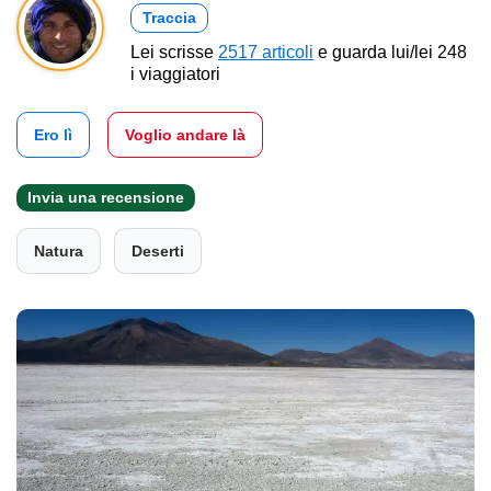
Traccia
Lei scrisse
2517 articoli
e guarda lui/lei 248
i viaggiatori
Ero lì
Voglio andare là
Invia una recensione
Natura
Deserti