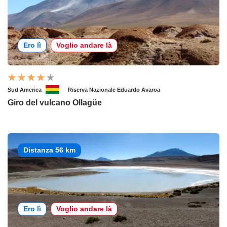
Ero lì
Voglio andare là
Sud America
Riserva Nazionale Eduardo Avaroa
Giro del vulcano Ollagüe
Distanza 56 km
Ero lì
Voglio andare là