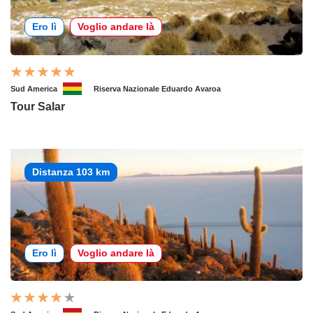
Ero lì
Voglio andare là
Sud America
Riserva Nazionale Eduardo Avaroa
Tour Salar
Distanza 103 km
Ero lì
Voglio andare là