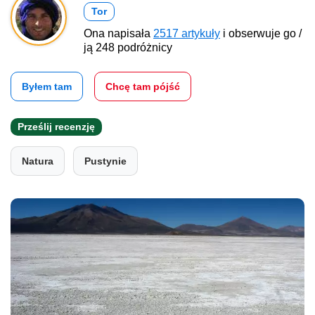
Tor
Ona napisała
2517 artykuły
i obserwuje go /
ją 248 podróżnicy
Byłem tam
Chcę tam pójść
Prześlij recenzję
Natura
Pustynie