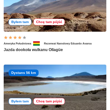
Byłem tam
Chcę tam pójść
Ameryka Południowa
Rezerwat Narodowy Eduardo Avaroa
Jazda dookoła wulkanu Ollagüe
Dystans 56 km
Byłem tam
Chcę tam pójść