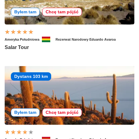
Byłem tam
Chcę tam pójść
Ameryka Południowa
Rezerwat Narodowy Eduardo Avaroa
Salar Tour
Dystans 103 km
Byłem tam
Chcę tam pójść