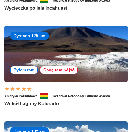
Ameryka Południowa
Rezerwat Narodowy Eduardo Avaroa
Wycieczka po Isla Incahuasi
Dystans 125 km
Byłem tam
Chcę tam pójść
Ameryka Południowa
Rezerwat Narodowy Eduardo Avaroa
Wokół Laguny Kolorado
Dystans 132 km