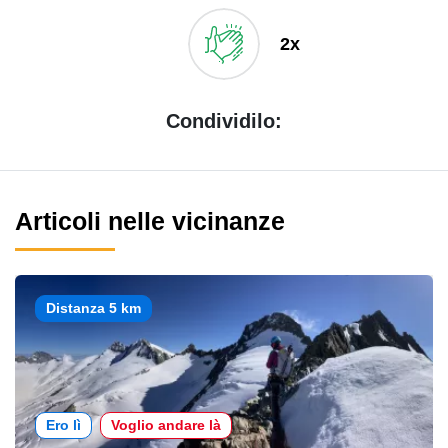
2x
Condividilo:
Articoli nelle vicinanze
Distanza 5 km
Ero lì
Voglio andare là