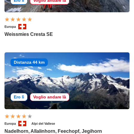
Ero lì
Voglio andare là
Europa
Weissmies Cresta SE
Distanza 44 km
Ero lì
Voglio andare là
Europa
Alpi del Vallese
Nadelhorn, Allalinhorn, Feechopf, Jegihorn