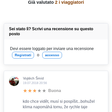
Già valutato
2 i viaggiatori
Sei stato lì? Scrivi una recensione su questo
posto
Devi essere loggato per inviare una recensione
o
Registrati
accesso
Vojtěch Šmíd
19.07.2018 20:56
Buona
kdo chce vidět, musí si pospíšit...bohužel
klima napomáhá tomu, že rychle taje