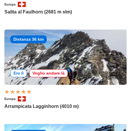
Europa
Salita al Faulhorn (2681 m slm)
Distanza 36 km
Ero lì
Voglio andare là
Europa
Arrampicata Lagginhorn (4010 m)