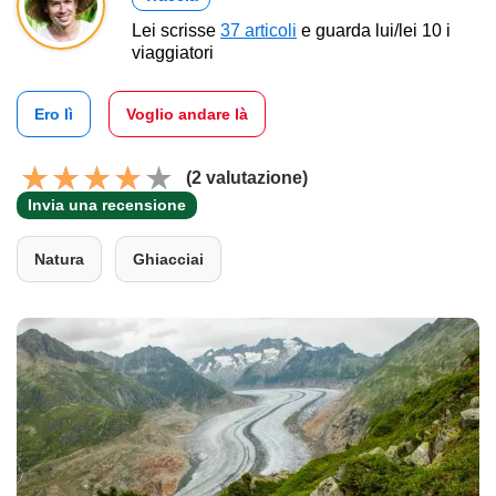
Lei scrisse
37 articoli
e guarda lui/lei 10 i
viaggiatori
Ero lì
Voglio andare là
(2 valutazione)
Invia una recensione
Natura
Ghiacciai