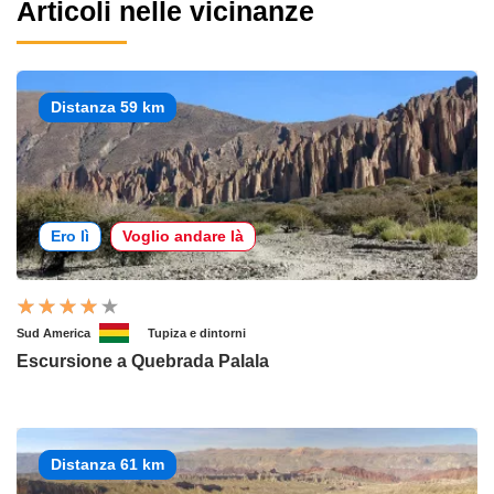
Articoli nelle vicinanze
Distanza 59 km
Ero lì
Voglio andare là
Sud America
Tupiza e dintorni
Escursione a Quebrada Palala
Distanza 61 km