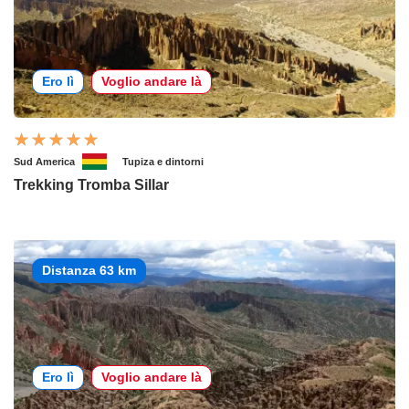
Ero lì
Voglio andare là
Sud America
Tupiza e dintorni
Trekking Tromba Sillar
Distanza 63 km
Ero lì
Voglio andare là