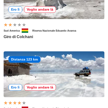
Ero lì
Voglio andare là
Sud America
Riserva Nazionale Eduardo Avaroa
Giro di Colchani
Distanza 123 km
Ero lì
Voglio andare là