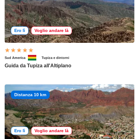
Ero lì
Voglio andare là
Sud America
Tupiza e dintorni
Guida da Tupiza all'Altiplano
Distanza 10 km
Ero lì
Voglio andare là