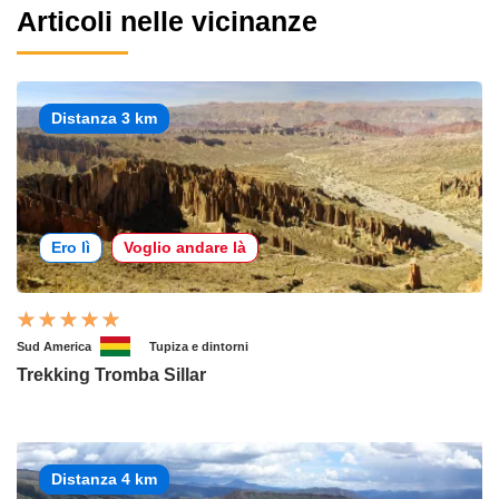
Articoli nelle vicinanze
Distanza 3 km
Ero lì
Voglio andare là
Sud America
Tupiza e dintorni
Trekking Tromba Sillar
Distanza 4 km