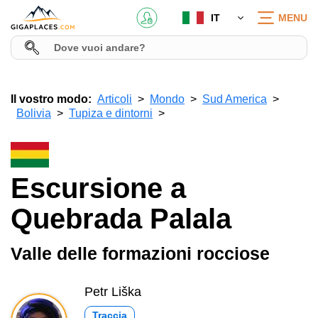
IT
MENU
Il vostro modo:
Articoli
Mondo
Sud America
Bolivia
Tupiza e dintorni
Escursione a
Quebrada Palala
Valle delle formazioni rocciose
Petr Liška
Traccia