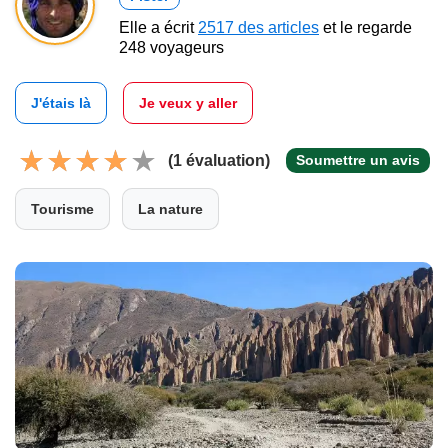
Elle a écrit
2517 des articles
et le regarde
248 voyageurs
J'étais là
Je veux y aller
(1 évaluation)
Soumettre un avis
Tourisme
La nature