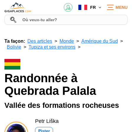
FR
MENU
Ta façon:
Des articles
Monde
Amérique du Sud
Bolivie
Tupiza et ses environs
Randonnée à
Quebrada Palala
Vallée des formations rocheuses
Petr Liška
Pister