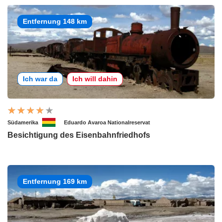
Entfernung 148 km
Ich war da
Ich will dahin
Südamerika
Eduardo Avaroa Nationalreservat
Besichtigung des Eisenbahnfriedhofs
Entfernung 169 km