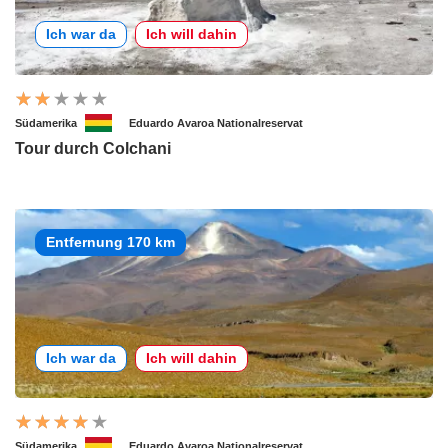
Ich war da
Ich will dahin
Südamerika
Eduardo Avaroa Nationalreservat
Tour durch Colchani
Entfernung 170 km
Ich war da
Ich will dahin
Südamerika
Eduardo Avaroa Nationalreservat