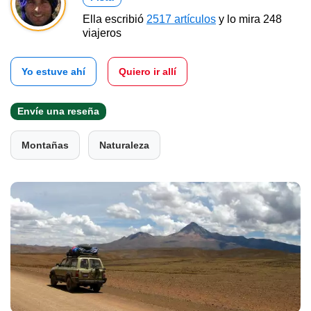
Ella escribió
2517 artículos
y lo mira 248
viajeros
Yo estuve ahí
Quiero ir allí
Envíe una reseña
Montañas
Naturaleza