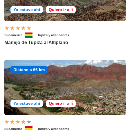
Yo estuve ahí
Quiero ir allí
Sudamerica
Tupiza y alrededores
Manejo de Tupiza al Altiplano
Distancia 66 km
Yo estuve ahí
Quiero ir allí
Sudamerica
Tupiza y alrededores