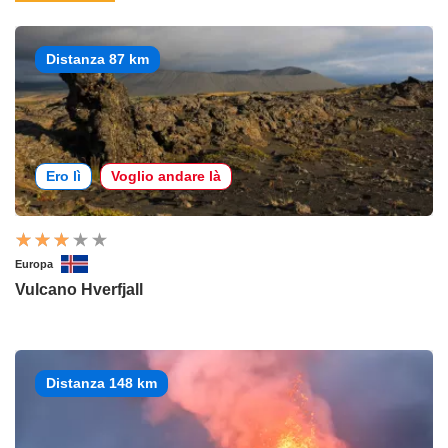
Distanza 87 km
Ero lì
Voglio andare là
Europa
Vulcano Hverfjall
Distanza 148 km