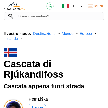
IT
MENU
Il vostro modo:
Destinazione
Mondo
Europa
Islanda
Cascata di
Rjúkandifoss
Cascata appena fuori strada
Petr Liška
Traccia