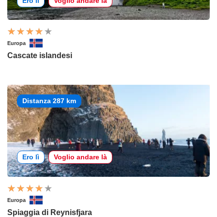
Ero lì
Voglio andare là
Europa
Cascate islandesi
Distanza 287 km
Ero lì
Voglio andare là
Europa
Spiaggia di Reynisfjara