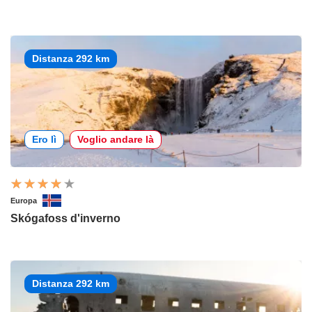
Distanza 292 km
Ero lì
Voglio andare là
Europa
Skógafoss d'inverno
Distanza 292 km