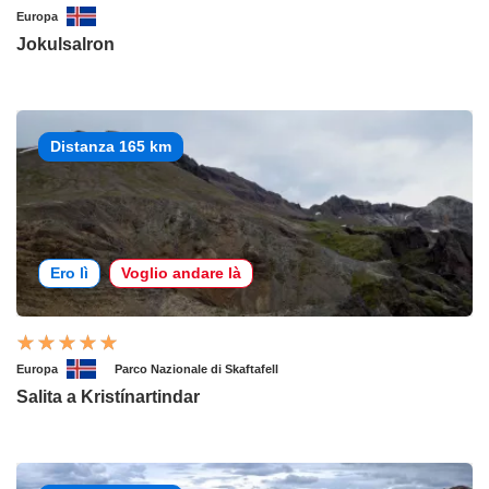
Europa
Jokulsalron
Distanza 165 km
Ero lì
Voglio andare là
Europa
Parco Nazionale di Skaftafell
Salita a Kristínartindar