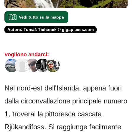
Vedi tutto sulla mappa
Autore: Tomáš Tichánek © gigaplaces.com
Vogliono andarci:
Nel nord-est dell'Islanda, appena fuori
dalla circonvallazione principale numero
1, troverai la pittoresca cascata
Rjúkandifoss. Si raggiunge facilmente