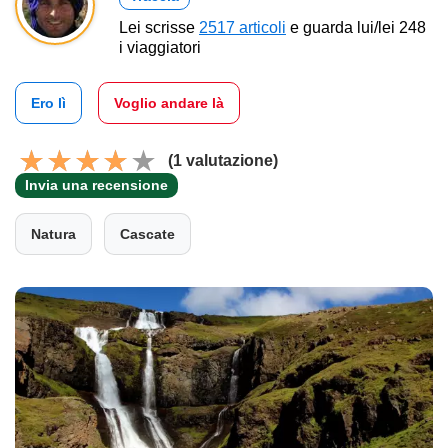
Lei scrisse
2517 articoli
e guarda lui/lei 248
i viaggiatori
Ero lì
Voglio andare là
(1 valutazione)
Invia una recensione
Natura
Cascate