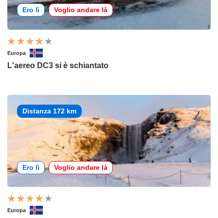
Ero lì
Voglio andare là
Europa
L'aereo DC3 si è schiantato
Distanza 172 km
Ero lì
Voglio andare là
Europa