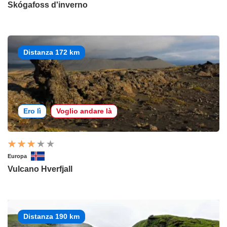
Skógafoss d'inverno
Distanza 172 km
Ero lì
Voglio andare là
Europa
Vulcano Hverfjall
Distanza 190 km