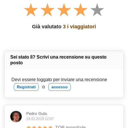
Già valutato
3 i viaggiatori
Sei stato lì? Scrivi una recensione su questo
posto
Devi essere loggato per inviare una recensione
o
Registrati
accesso
Pedro Gula
19.02.2019 12:07
TOP mondiale