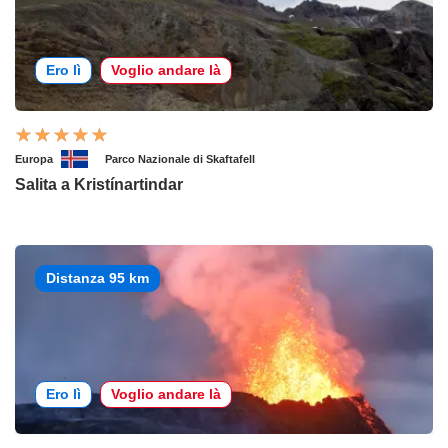
Ero lì
Voglio andare là
Europa
Parco Nazionale di Skaftafell
Salita a Kristínartindar
Distanza 95 km
Ero lì
Voglio andare là