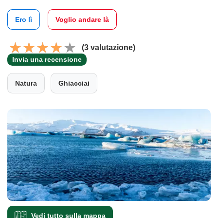
Ero lì
Voglio andare là
(3 valutazione)
Invia una recensione
Natura
Ghiacciai
Vedi tutto sulla mappa