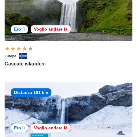
Ero lì
Voglio andare là
Europa
Cascate islandesi
Distanza 191 km
Ero lì
Voglio andare là