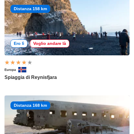
Distanza 158 km
Ero lì
Voglio andare là
Europa
Spiaggia di Reynisfjara
Distanza 168 km