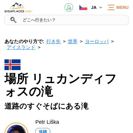
JA
MENU
あなたのやり方で:
行き先
世界
ヨーロッパ
アイスランド
場所 リュカンディフ
ォスの滝
道路のすぐそばにある滝
Petr Liška
追跡