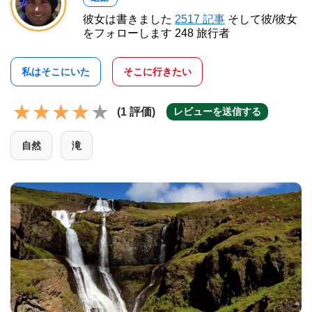
彼女は書きました
2517 記事
そして彼/彼女
をフォローします 248 旅行者
私はそこにいた
そこに行きたい
(1 評価)
レビューを送信する
自然
滝