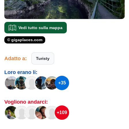
Vedi tutto sulla mappa
© gigaplaces.com
Adatto a:
Turisty
Loro erano li:
+35
Vogliono andarci:
+109