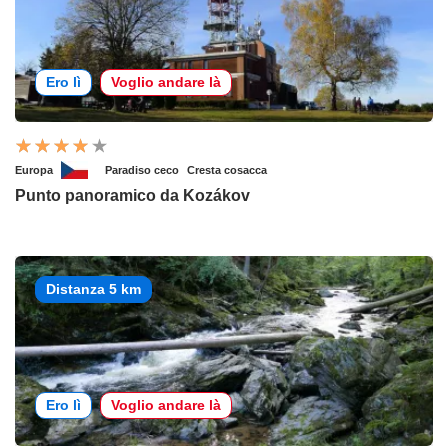
Ero lì
Voglio andare là
Europa
Paradiso ceco
Cresta cosacca
Punto panoramico da Kozákov
Distanza 5 km
Ero lì
Voglio andare là