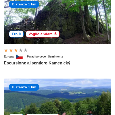
Distanza 1 km
Ero lì
Voglio andare là
Europa
Paradiso ceco
Semimente
Escursione al sentiero Kamenický
Distanza 1 km