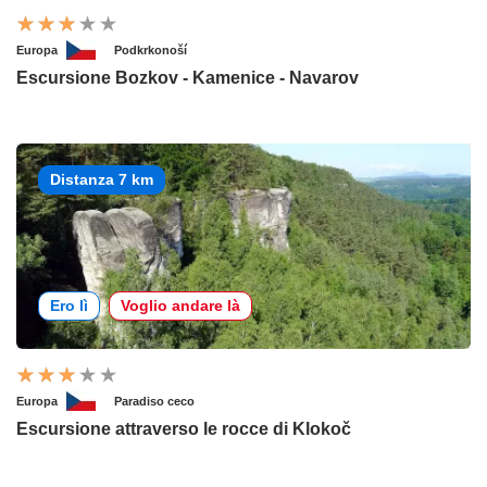
Europa
Podkrkonoší
Escursione Bozkov - Kamenice - Navarov
Distanza 7 km
Ero lì
Voglio andare là
Europa
Paradiso ceco
Escursione attraverso le rocce di Klokoč