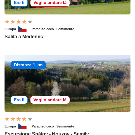
Ero lì
Voglio andare là
Europa
Paradiso ceco
Semimente
Salita a Medenec
Distanza 1 km
Ero lì
Voglio andare là
Europa
Paradiso ceco
Semimente
Escursione Spálov - Nouzov - Semily