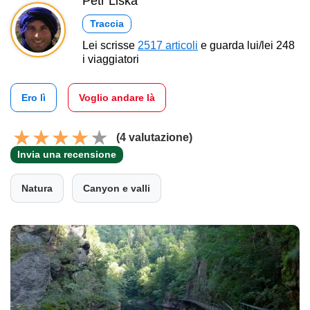
Petr Liška
Traccia
Lei scrisse
2517 articoli
e guarda lui/lei 248
i viaggiatori
Ero lì
Voglio andare là
(4 valutazione)
Invia una recensione
Natura
Canyon e valli