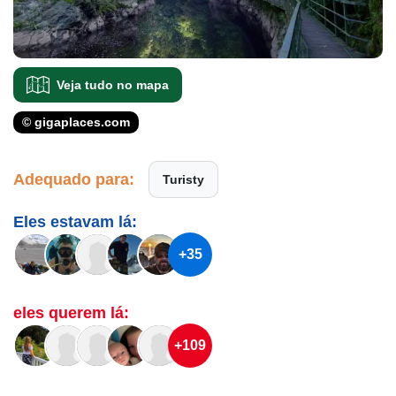
Veja tudo no mapa
© gigaplaces.com
Adequado para:
Turisty
Eles estavam lá:
+35
eles querem lá:
+109