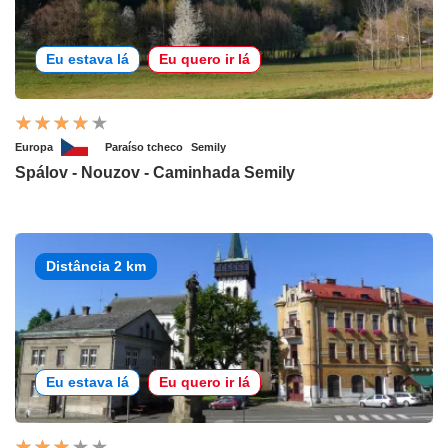
Eu estava lá
Eu quero ir lá
Europa
Paraíso tcheco
Semily
Spálov - Nouzov - Caminhada Semily
Distância 2 km
Eu estava lá
Eu quero ir lá