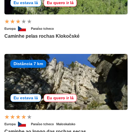
Eu estava lá
Eu quero ir lá
Europa
Paraíso tcheco
Caminhe pelas rochas Klokočské
Distância 7 km
Eu estava lá
Eu quero ir lá
Europa
Paraíso tcheco
Maloskalsko
Caminhe ao longo das rochas secas