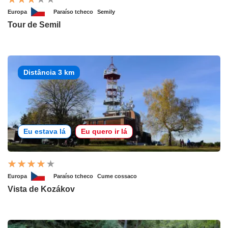
Europa
Paraíso tcheco
Semily
Tour de Semil
Distância 3 km
Eu estava lá
Eu quero ir lá
Europa
Paraíso tcheco
Cume cossaco
Vista de Kozákov