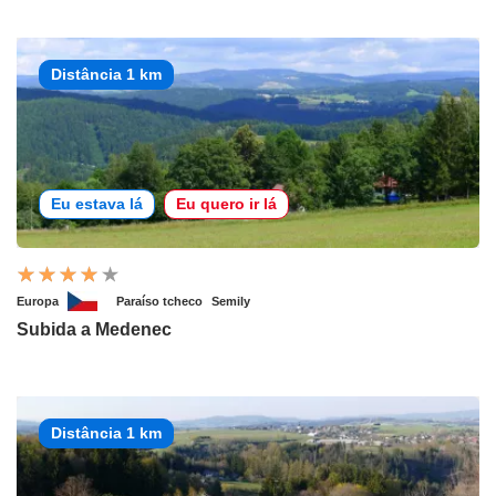
Distância 1 km
Eu estava lá
Eu quero ir lá
Europa
Paraíso tcheco
Semily
Subida a Medenec
Distância 1 km