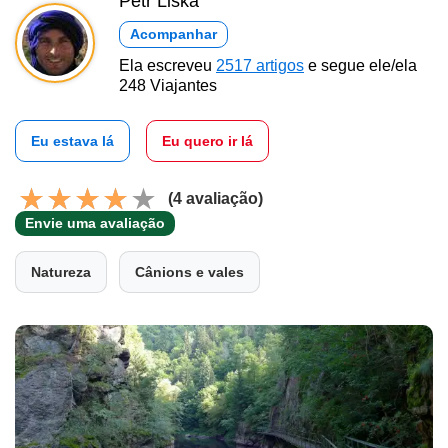
Petr Liška
Acompanhar
Ela escreveu
2517 artigos
e segue ele/ela
248 Viajantes
Eu estava lá
Eu quero ir lá
(4 avaliação)
Envie uma avaliação
Natureza
Cânions e vales