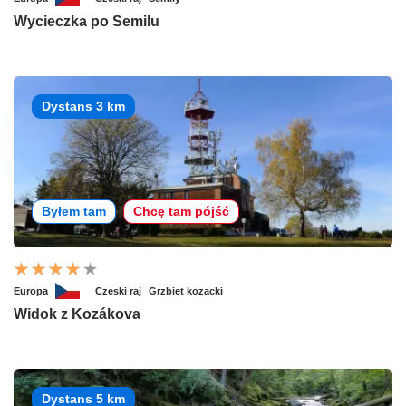
Wycieczka po Semilu
Dystans 3 km
Byłem tam
Chcę tam pójść
Europa
Czeski raj
Grzbiet kozacki
Widok z Kozákova
Dystans 5 km