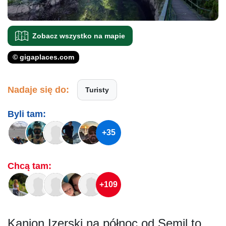
Zobacz wszystko na mapie
© gigaplaces.com
Nadaje się do:
Turisty
Byli tam:
+35
Chcą tam:
+109
Kanion Izerski na północ od Semil to