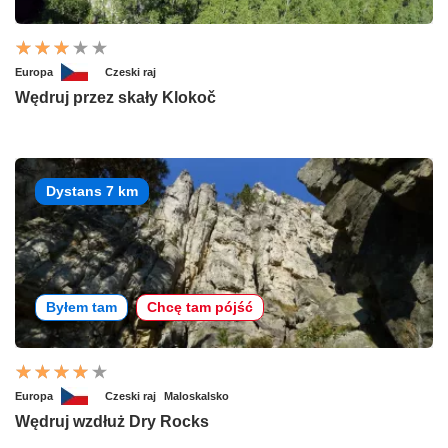
Europa
Czeski raj
Wędruj przez skały Klokoč
Dystans 7 km
Byłem tam
Chcę tam pójść
Europa
Czeski raj
Maloskalsko
Wędruj wzdłuż Dry Rocks