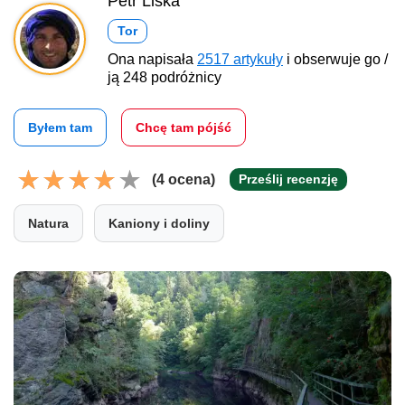
Petr Liška
Tor
Ona napisała
2517 artykuły
i obserwuje go /
ją 248 podróżnicy
Byłem tam
Chcę tam pójść
(4 ocena)
Prześlij recenzję
Natura
Kaniony i doliny