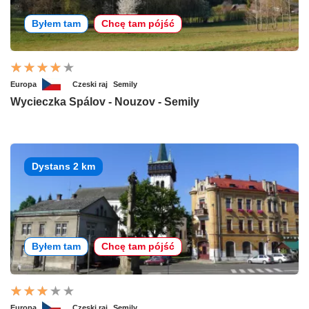
Byłem tam
Chcę tam pójść
Europa
Czeski raj
Semily
Wycieczka Spálov - Nouzov - Semily
Dystans 2 km
Byłem tam
Chcę tam pójść
Europa
Czeski raj
Semily