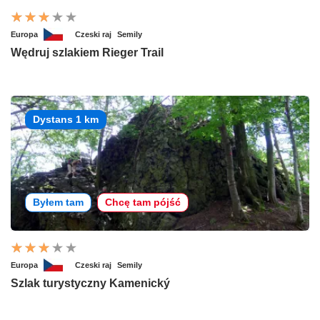
Europa
Czeski raj
Semily
Wędruj szlakiem Rieger Trail
Dystans 1 km
Byłem tam
Chcę tam pójść
Europa
Czeski raj
Semily
Szlak turystyczny Kamenický