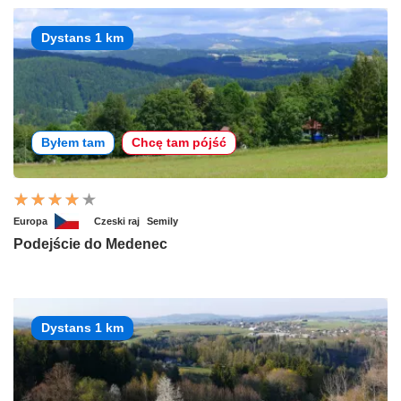
Dystans 1 km
Byłem tam
Chcę tam pójść
Europa
Czeski raj
Semily
Podejście do Medenec
Dystans 1 km