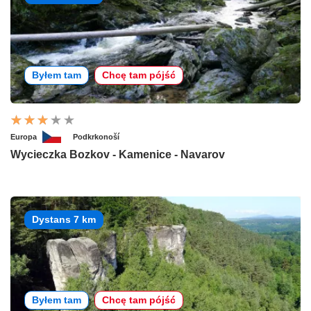
Byłem tam
Chcę tam pójść
Europa
Podkrkonoší
Wycieczka Bozkov - Kamenice - Navarov
Dystans 7 km
Byłem tam
Chcę tam pójść