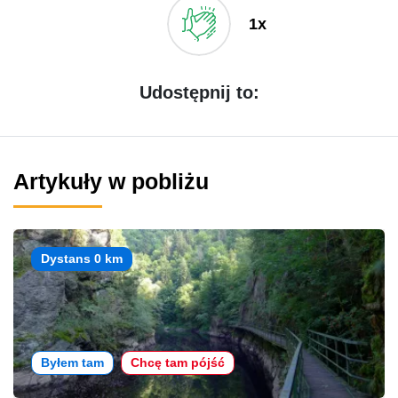
1x
Udostępnij to:
Artykuły w pobliżu
Dystans 0 km
Byłem tam
Chcę tam pójść