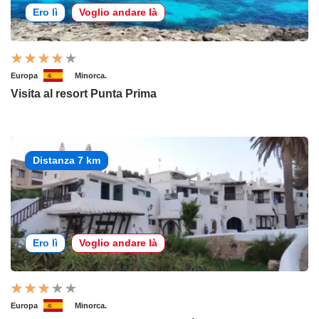
Ero lì
Voglio andare là
Europa
Minorca.
Visita al resort Punta Prima
Distanza 7 km
Ero lì
Voglio andare là
Europa
Minorca.