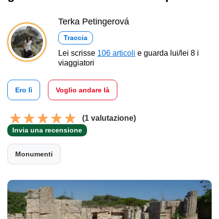
Terka Petingerová
Traccia
Lei scrisse
106 articoli
e guarda lui/lei 8 i
viaggiatori
Ero lì
Voglio andare là
(1 valutazione)
Invia una recensione
Monumenti