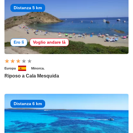
Distanza 5 km
Ero lì
Voglio andare là
Europa
Minorca.
Riposo a Cala Mesquida
Distanza 6 km