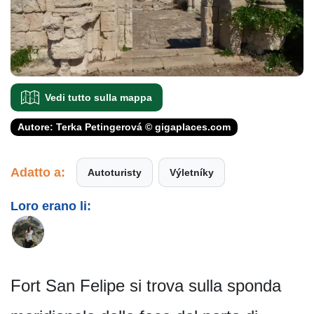
Vedi tutto sulla mappa
Autore: Terka Petingerová © gigaplaces.com
Adatto a:
Autoturisty
Výletníky
Loro erano li:
Fort San Felipe si trova sulla sponda