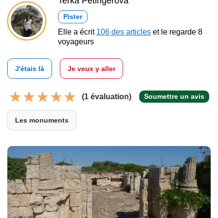
Terka Petingerová
Pister
Elle a écrit
106 des articles
et le regarde 8
voyageurs
J'étais là
Je veux y aller
(1 évaluation)
Soumettre un avis
Les monuments