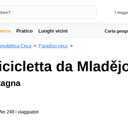
I viaggi
ienze
Pratico
Luoghi vicini
Carta geogr
epubblica Ceca
Paradiso ceco
icicletta da Mladěj
tagna
lei 248 i viaggiatori