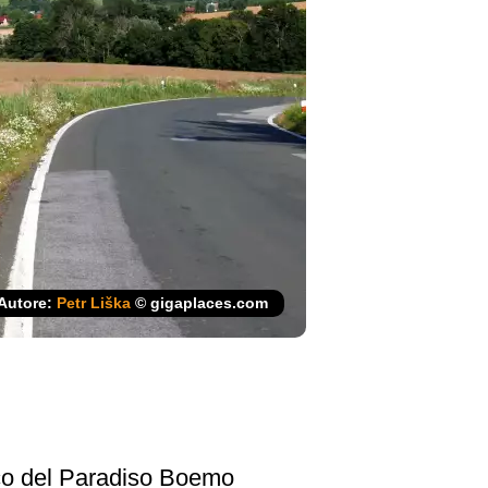
Autore:
Petr Liška
© gigaplaces.com
ico del Paradiso Boemo