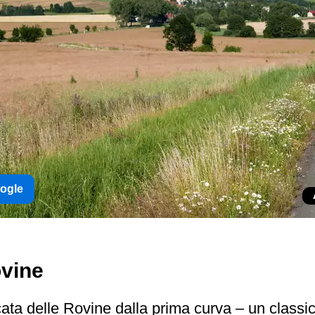
oogle
ovine
ata delle Rovine dalla prima curva – un class