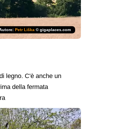
Autore:
Petr Liška
© gigaplaces.com
 di legno. C'è anche un
rima della fermata
ra