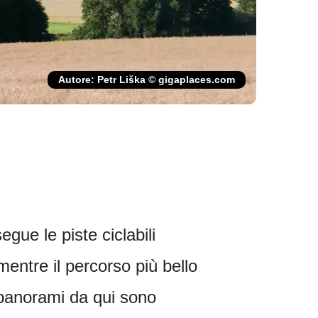
Autore: Petr Liška © gigaplaces.com
egue le piste ciclabili
mentre il percorso più bello
 panorami da qui sono