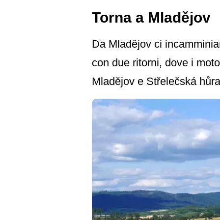
Torna a Mladějov
Da Mladějov ci incamminiam
con due ritorni, dove i mot
Mladějov e Střelečská hůra