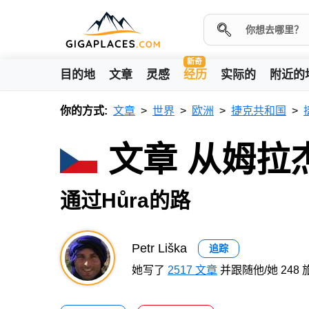
新奇
目的地
文章
灵感
经历
实际的
附近的
你的方式:
文章
世界
欧洲
捷克共和国
文章 从姆拉
通过Hůra的路
Petr Liška
追踪
她写了
2517 文章
并跟随他/她 248