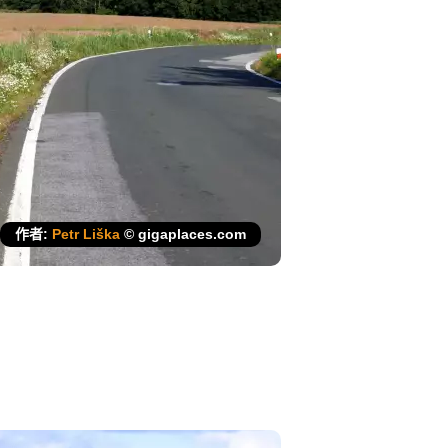
作者:
Petr Liška
© gigaplaces.com