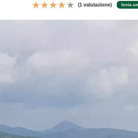
(1 valutazione)
Invia u