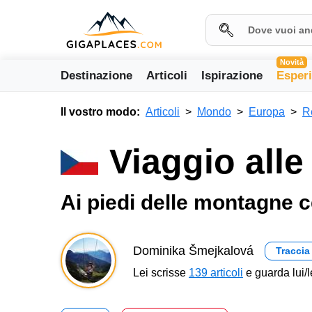
Novità
Destinazione
Articoli
Ispirazione
Esper
Il vostro modo:
Articoli
Mondo
Europa
R
Viaggio alle
Ai piedi delle montagne c
Dominika Šmejkalová
Traccia
Lei scrisse
139 articoli
e guarda lui/l