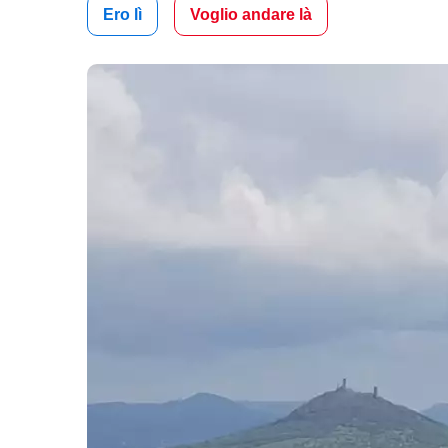
Ero lì
Voglio andare là