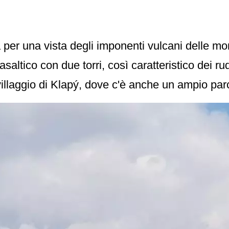
à per una vista degli imponenti vulcani delle m
altico con due torri, così caratteristico dei rude
l villaggio di Klapý, dove c'è anche un ampio p