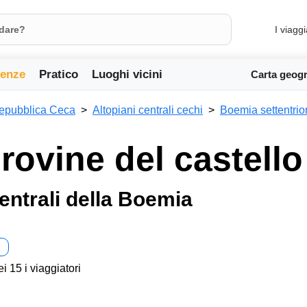
I viaggi
ienze
Pratico
Luoghi vicini
Carta geogr
epubblica Ceca
Altopiani centrali cechi
Boemia settentrio
 rovine del castel
entrali della Boemia
ei 15 i viaggiatori