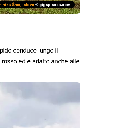
inika Šmejkalová
© gigaplaces.com
ripido conduce lungo il
il rosso ed è adatto anche alle