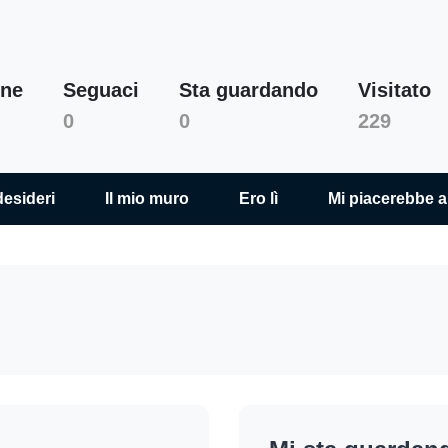
one
Seguaci
Sta guardando
Visitato
Jara Klement
0
0
229
desideri
Il mio muro
Ero lì
Mi piacerebbe a