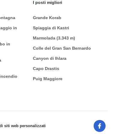
I posti migliori
montagna
Grande Korab
iaggio in
Spiaggia di Kastri
Marmolada (3.343 m)
ibo in
Colle del Gran San Bernardo
Canyon di Ihlara
a
Capo Drastis
incendio
Puig Maggiore
i siti web personalizzati