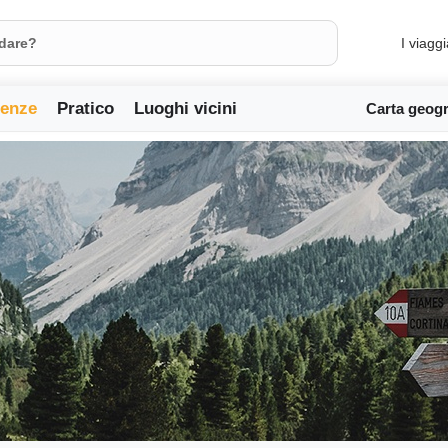
I viaggi
ienze
Pratico
Luoghi vicini
Carta geogr