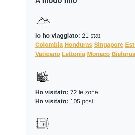
A modo mio
Io ho viaggiato:
21 stati
Colombia
Honduras
Singapore
Est
Vaticano
Lettonia
Monaco
Bieloru
Ho visitato:
72 le zone
Ho visitato:
105 posti