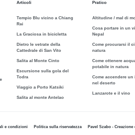
Articoli
Pratico
Tempio Blu vicino a Chiang
Altitudine / mal di 
Rai
Cosa portare in un v
La Graciosa in bicicletta
Nepal
Dietro le vetrate della
Come procurarsi il c
Cattedrale di San Vito
natura
Salita al Monte Cinto
Come ottenere acqu
potabile in natura
Escursione sulla gola del
Todra
Come accendere un 
e
nel deserto
Viaggio a Porto Katsiki
Lanzarote e il vino
Salita al monte Antelao
li e condizioni
Politica sulla riservatezza
Pavel Szabo - Creazione d