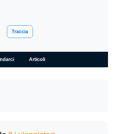
Traccia
ndarci
Articoli