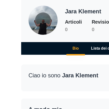
Jara Klement
Articoli
Revisi
0
0
Bio
Lista dei 
Ciao io sono
Jara Klement