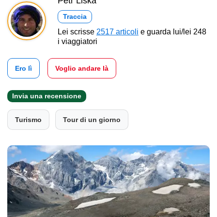
Petr Liška
Traccia
Lei scrisse
2517 articoli
e guarda lui/lei 248
i viaggiatori
Ero lì
Voglio andare là
Invia una recensione
Turismo
Tour di un giorno