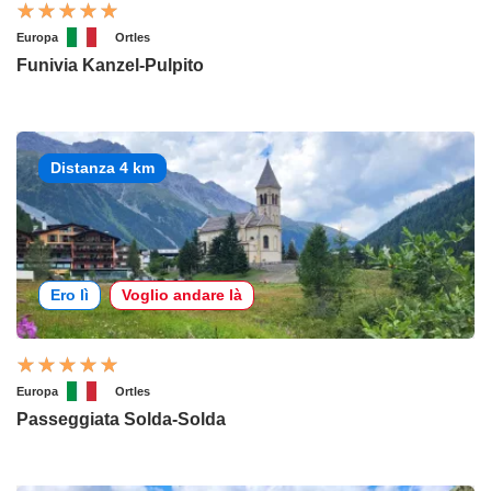
Europa
Ortles
Funivia Kanzel-Pulpito
Distanza 4 km
Ero lì
Voglio andare là
Europa
Ortles
Passeggiata Solda-Solda