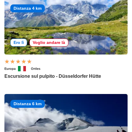
Distanza 4 km
Ero lì
Voglio andare là
Europa
Ortles
Escursione sul pulpito - Düsseldorfer Hütte
Distanza 6 km