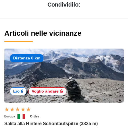
Condividilo:
Articoli nelle vicinanze
Distanza 0 km
Ero lì
Voglio andare là
Europa
Ortles
Salita alla Hintere Schöntaufspitze (3325 m)