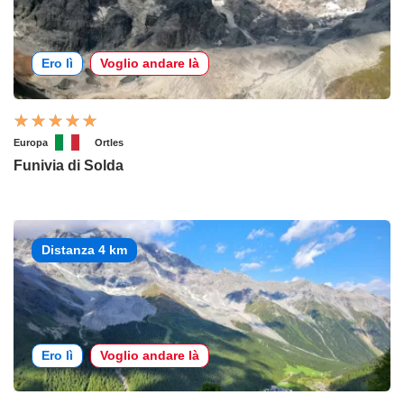
Ero lì
Voglio andare là
Europa
Ortles
Funivia di Solda
Distanza 4 km
Ero lì
Voglio andare là