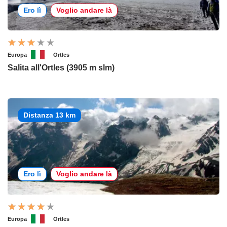
Ero lì
Voglio andare là
Europa
Ortles
Salita all'Ortles (3905 m slm)
Distanza 13 km
Ero lì
Voglio andare là
Europa
Ortles