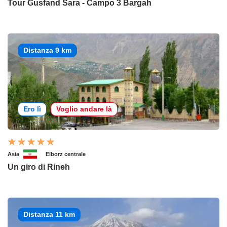
Tour Gusfand Sara - Campo 3 Bargah
Distanza 9 km
Ero lì
Voglio andare là
Asia
Elborz centrale
Un giro di Rineh
Distanza 11 km