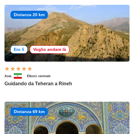
Distanza 20 km
Ero lì
Voglio andare là
Asia
Elborz centrale
Guidando da Teheran a Rineh
Distanza 69 km