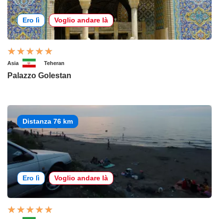
Ero lì
Voglio andare là
Asia
Teheran
Palazzo Golestan
Distanza 76 km
Ero lì
Voglio andare là