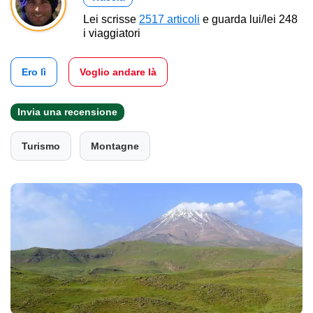
Lei scrisse
2517 articoli
e guarda lui/lei 248
i viaggiatori
Ero lì
Voglio andare là
Invia una recensione
Turismo
Montagne