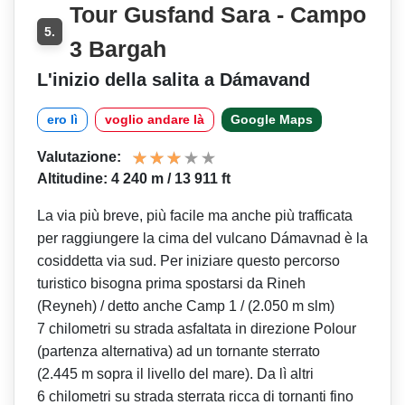
Tour Gusfand Sara - Campo
5.
3 Bargah
L'inizio della salita a Dámavand
ero lì
voglio andare là
Google Maps
Valutazione:
Altitudine: 4 240 m / 13 911 ft
La via più breve, più facile ma anche più trafficata
per raggiungere la cima del vulcano Dámavnad è la
cosiddetta via sud. Per iniziare questo percorso
turistico bisogna prima spostarsi da Rineh
(Reyneh) / detto anche Camp 1 / (2.050 m slm)
7 chilometri su strada asfaltata in direzione Polour
(partenza alternativa) ad un tornante sterrato
(2.445 m sopra il livello del mare). Da lì altri
6 chilometri su strada sterrata ricca di tornanti fino