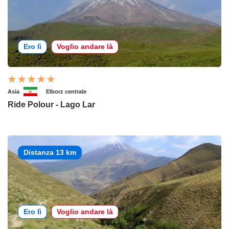
Ero lì
Voglio andare là
Asia
Elborz centrale
Ride Polour - Lago Lar
Distanza 13 km
Ero lì
Voglio andare là