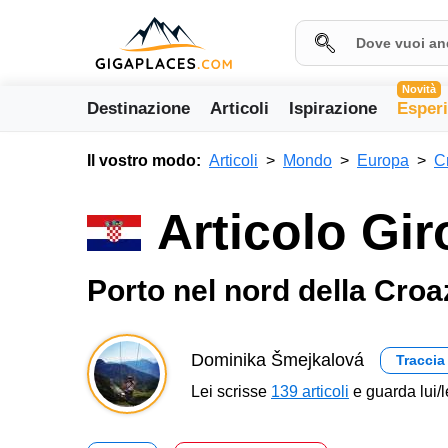
Novità
Destinazione
Articoli
Ispirazione
Esper
Il vostro modo:
Articoli
Mondo
Europa
C
Articolo Gir
Porto nel nord della Croa
Dominika Šmejkalová
Traccia
Lei scrisse
139 articoli
e guarda lui/l