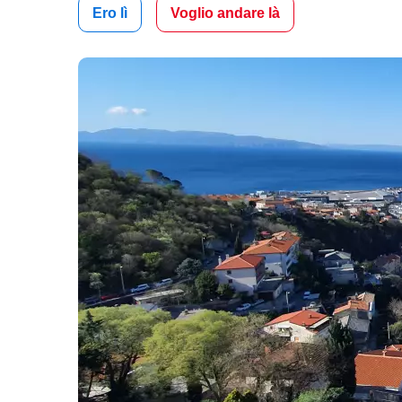
Ero lì
Voglio andare là