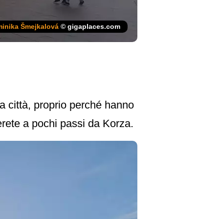
inika Šmejkalová
© gigaplaces.com
la città, proprio perché hanno
overete a pochi passi da Korza.