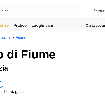
I viaggi
ienze
Pratico
Luoghi vicini
Carta geogr
roazia
Fiume
o di Fiume
zia
ei 15 i viaggiatori