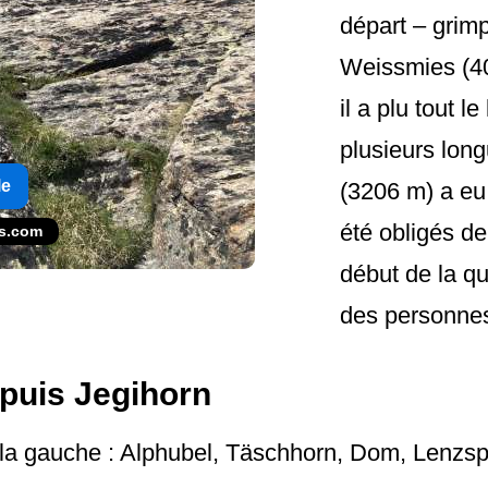
départ – grimp
Weissmies (40
il a plu tout 
plusieurs long
le
(3206 m) a eu
été obligés d
es.com
début de la q
des personne
puis Jegihorn
 la gauche : Alphubel, Täschhorn, Dom, Lenzsp