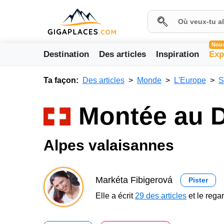
Nou
Destination
Des articles
Inspiration
Exp
Ta façon:
Des articles
Monde
L'Europe
S
Montée au 
Alpes valaisannes
Markéta Fibigerová
Pister
Elle a écrit
29 des articles
et le reg