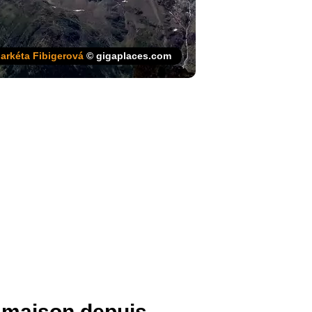
arkéta Fibigerová
© gigaplaces.com
 maison depuis