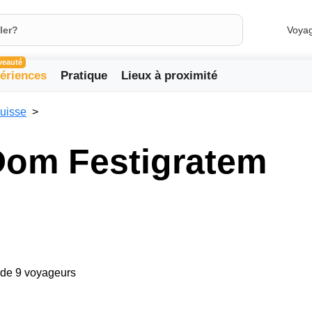
Voya
veauté
ériences
Pratique
Lieux à proximité
uisse
Dom Festigratem
arde 9 voyageurs