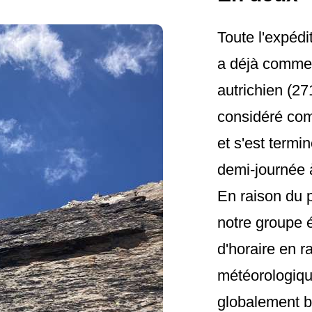
Toute l'expéd
a déjà comme
autrichien (27
considéré co
et s'est term
demi-journée 
En raison du 
notre groupe é
d'horaire en r
météorologiq
globalement b