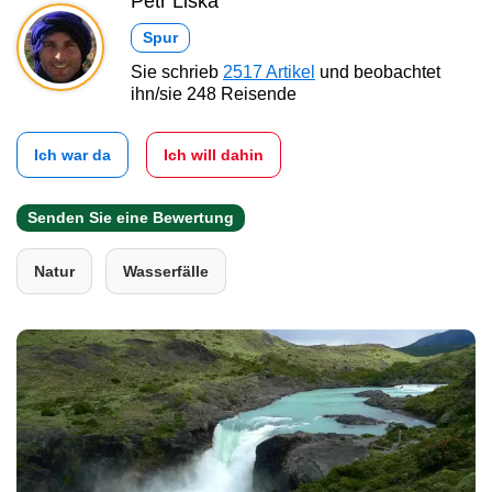
Petr Liška
Spur
Sie schrieb
2517 Artikel
und beobachtet
ihn/sie 248 Reisende
Ich war da
Ich will dahin
Senden Sie eine Bewertung
Natur
Wasserfälle