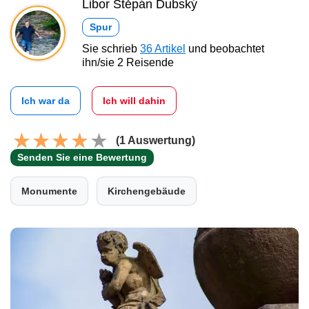
Libor Štěpán Dubský
Spur
Sie schrieb
36 Artikel
und beobachtet
ihn/sie 2 Reisende
Ich war da
Ich will dahin
(1 Auswertung)
Senden Sie eine Bewertung
Monumente
Kirchengebäude