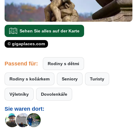
Sehen Sie alles auf der Karte
© gigaplaces.com
Passend für:
Rodiny s dětmi
Rodiny s kočárkem
Seniory
Turisty
Výletníky
Dovolenkáře
Sie waren dort: