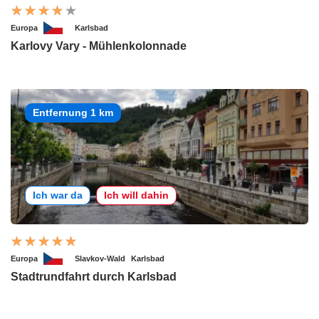
Europa
Karlsbad
Karlovy Vary - Mühlenkolonnade
Entfernung 1 km
Ich war da
Ich will dahin
Europa
Slavkov-Wald
Karlsbad
Stadtrundfahrt durch Karlsbad