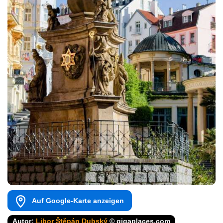
Auf Google-Karte anzeigen
Autor:
Libor Štěpán Dubský
© gigaplaces.com