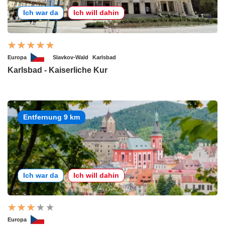
Ich war da
Ich will dahin
Europa
Slavkov-Wald
Karlsbad
Karlsbad - Kaiserliche Kur
Entfernung 9 km
Ich war da
Ich will dahin
Europa