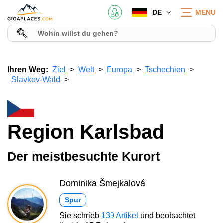
DE
MENU
Ihren Weg:
Ziel
Welt
Europa
Tschechien
Slavkov-Wald
Region Karlsbad
Der meistbesuchte Kurort
Dominika Šmejkalová
Spur
Sie schrieb
139 Artikel
und beobachtet