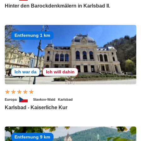
Hinter den Barockdenkmälern in Karlsbad II.
Entfernung 1 km
Ich war da
Ich will dahin
Europa
Slavkov-Wald
Karlsbad
Karlsbad - Kaiserliche Kur
Entfernung 9 km