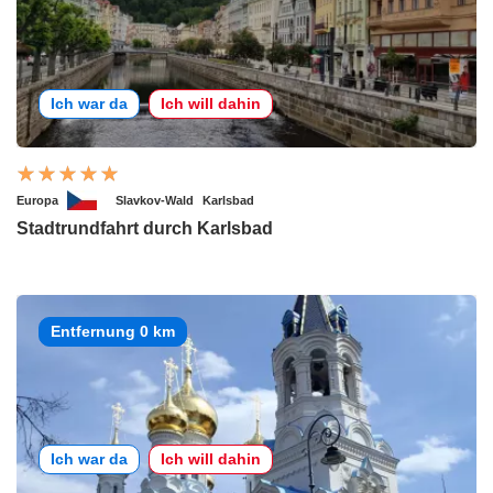
Ich war da
Ich will dahin
Europa
Slavkov-Wald
Karlsbad
Stadtrundfahrt durch Karlsbad
Entfernung 0 km
Ich war da
Ich will dahin