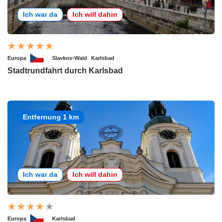
Ich war da
Ich will dahin
Europa
Slavkov-Wald
Karlsbad
Stadtrundfahrt durch Karlsbad
Entfernung 1 km
Ich war da
Ich will dahin
Europa
Karlsbad