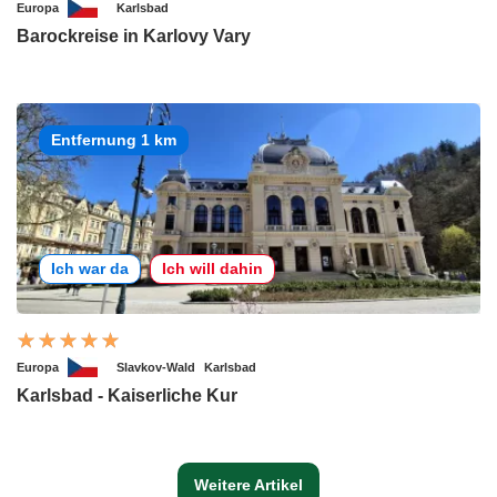
Europa
Karlsbad
Barockreise in Karlovy Vary
Entfernung 1 km
Ich war da
Ich will dahin
Europa
Slavkov-Wald
Karlsbad
Karlsbad - Kaiserliche Kur
Weitere Artikel