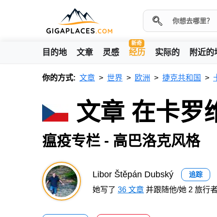
新奇
目的地
文章
灵感
经历
实际的
附近的
你的方式:
文章
世界
欧洲
捷克共和国
文章 在卡罗
瘟疫专栏 - 高巴洛克风格
Libor Štěpán Dubský
追踪
她写了
36 文章
并跟随他/她 2 旅行