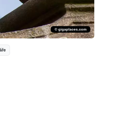
© gigaplaces.com
áře