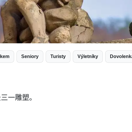
árkem
Seniory
Turisty
Výletníky
Dovolenk
圣三一雕塑。