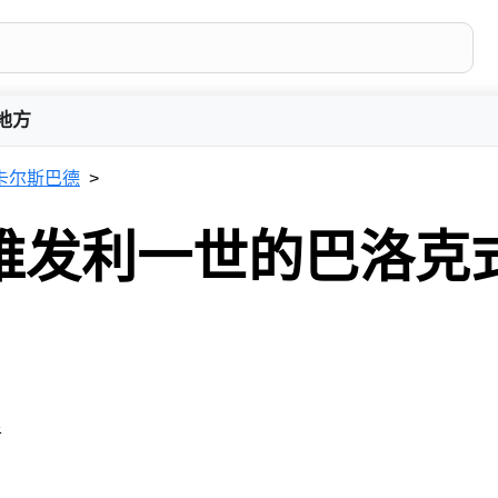
地方
卡尔斯巴德
维发利一世的巴洛克
者