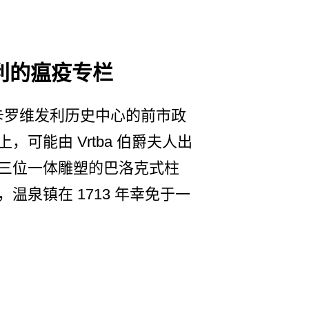
利的瘟疫专栏
在卡罗维发利历史中心的­前市政
，可能由 Vrtba 伯爵夫人出
三位­一体雕塑的巴洛克式柱
温泉镇在 1713 年幸免于一