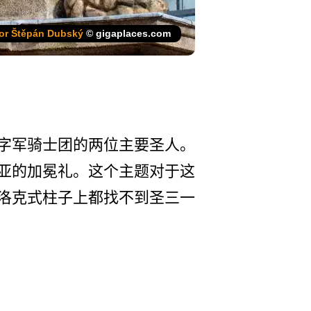
or Štěpán Dubský
© gigaplaces.com
字军骑士团­的两位主要圣人。
亚的加冕礼。这个­主题对于这
洛克式柱子上都找不到圣­三一