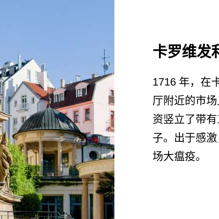
卡罗维发
1716 年，
厅附近的市场上
资竖立了带有
子。出于感激，
场大瘟疫。