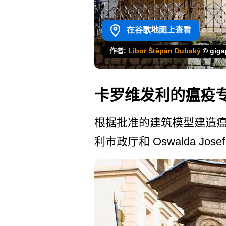
在谷歌地图上查看
作者:
Libor Štěpán Dubský
© giga
卡罗维发利的瘟疫
根据批准的建筑模型建造瘟疫柱的合
利市政厅和 Oswalda Jose