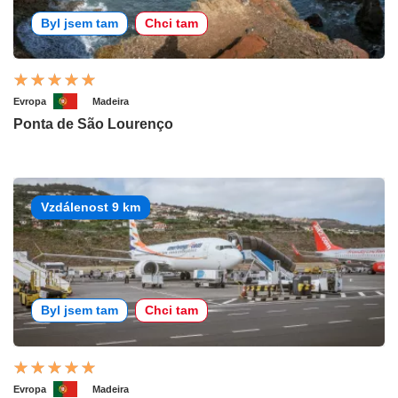
Byl jsem tam
Chci tam
Evropa
Madeira
Ponta de São Lourenço
Vzdálenost 9 km
Byl jsem tam
Chci tam
Evropa
Madeira