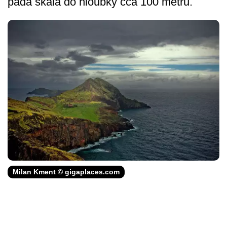
padá skála do hloubky cca 100 metrů.
Milan Kment © gigaplaces.com