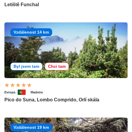
Letiště Funchal
Vzdálenost 14 km
Byl jsem tam
Chci tam
Evropa
Madeira
Pico do Suna, Lombo Comprido, Orlí skála
Vzdálenost 19 km