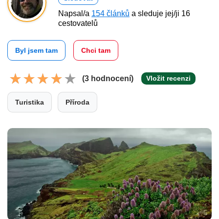
Napsal/a
154 článků
a sleduje jej/ji 16
cestovatelů
Byl jsem tam
Chci tam
(3 hodnocení)
Vložit recenzi
Turistika
Příroda