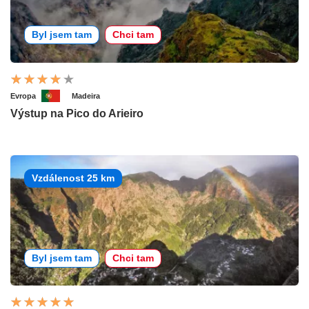
Byl jsem tam
Chci tam
Evropa
Madeira
Výstup na Pico do Arieiro
Vzdálenost 25 km
Byl jsem tam
Chci tam