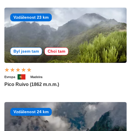
Vzdálenost 23 km
Byl jsem tam
Chci tam
Evropa
Madeira
Pico Ruivo (1862 m.n.m.)
Vzdálenost 24 km