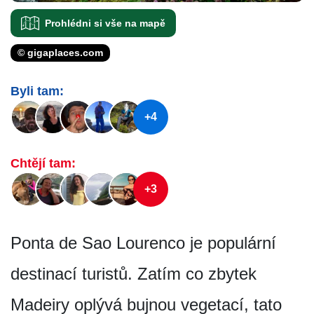
Prohlédni si vše na mapě
© gigaplaces.com
Byli tam:
+4
Chtějí tam:
+3
Ponta de Sao Lourenco je populární
destinací turistů. Zatím co zbytek
Madeiry oplývá bujnou vegetací, tato