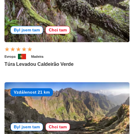
Byl jsem tam
Chci tam
Evropa
Madeira
Túra Levadou Caldeirão Verde
Vzdálenost 21 km
Byl jsem tam
Chci tam