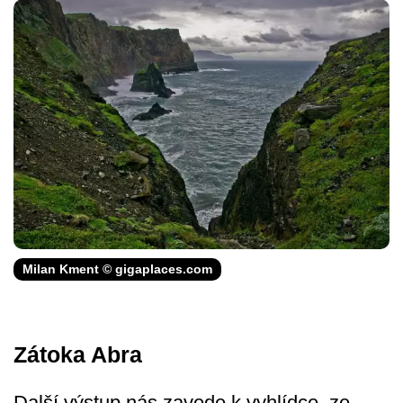
Milan Kment © gigaplaces.com
Zátoka Abra
Další výstup nás zavede k vyhlídce, ze