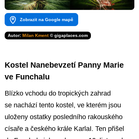
Zobrazit na Google mapě
Autor:
Milan Kment
© gigaplaces.com
Kostel Nanebevzetí Panny Marie
ve Funchalu
Blízko vchodu do tropických zahrad
se nachází tento kostel, ve kterém jsou
uloženy ostatky posledního rakouského
císaře a českého krále KarlaI. Ten přišel