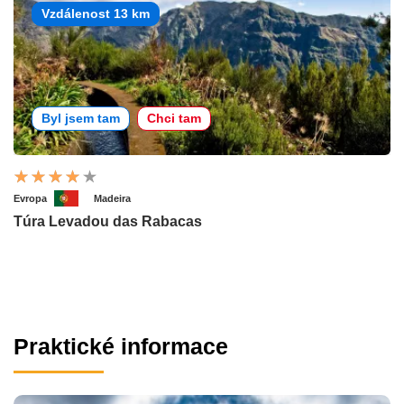
Vzdálenost 13 km
Byl jsem tam
Chci tam
Evropa
Madeira
Túra Levadou das Rabacas
Praktické informace