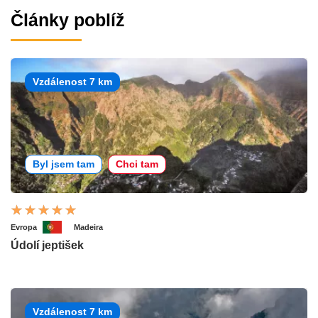
Články poblíž
Vzdálenost 7 km
Byl jsem tam
Chci tam
Evropa
Madeira
Údolí jeptišek
Vzdálenost 7 km