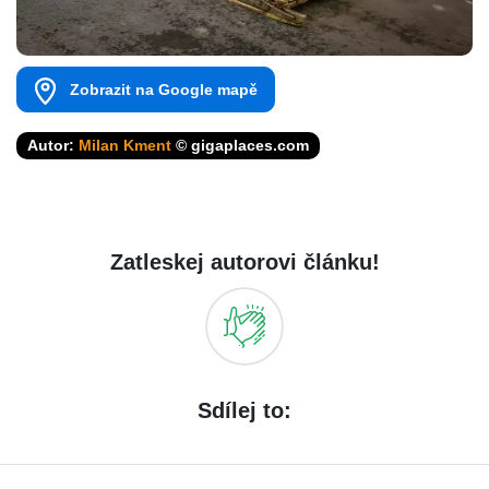
Zobrazit na Google mapě
Autor:
Milan Kment
© gigaplaces.com
Zatleskej autorovi článku!
Sdílej to: