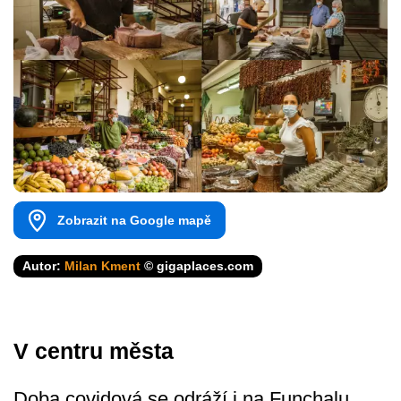
Zobrazit na Google mapě
Autor:
Milan Kment
© gigaplaces.com
V centru města
Doba covidová se odráží i na Funchalu