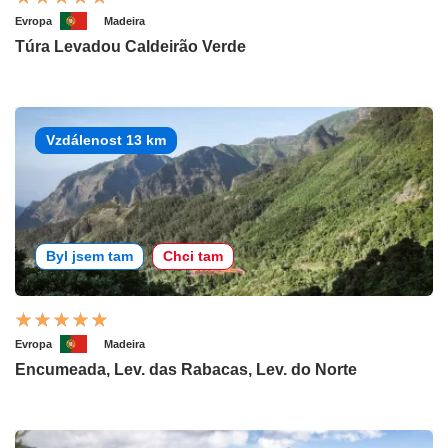
Evropa
Madeira
Túra Levadou Caldeirão Verde
Vzdálenost 13 km
Byl jsem tam
Chci tam
Evropa
Madeira
Encumeada, Lev. das Rabacas, Lev. do Norte