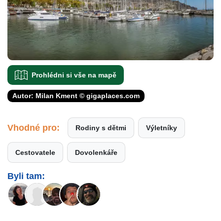
Prohlédni si vše na mapě
Autor: Milan Kment © gigaplaces.com
Vhodné pro:
Rodiny s dětmi
Výletníky
Cestovatele
Dovolenkáře
Byli tam: