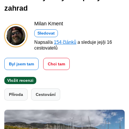
zahrad
Milan Kment
Sledovat
Napsal/a
154 článků
a sleduje jej/ji 16
cestovatelů
Byl jsem tam
Chci tam
Vložit recenzi
Příroda
Cestování