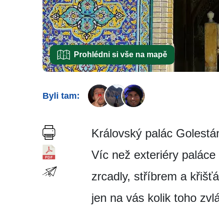
Prohlédni si vše na mapě
Byli tam:
Královský palác Golestán
Víc než exteriéry palác
zrcadly, stříbrem a křišť
jen na vás kolik toho zv