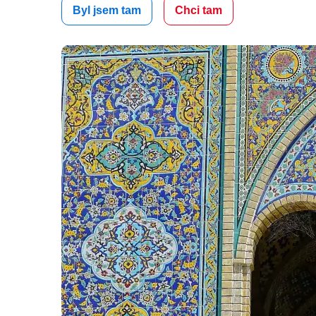
Byl jsem tam
Chci tam