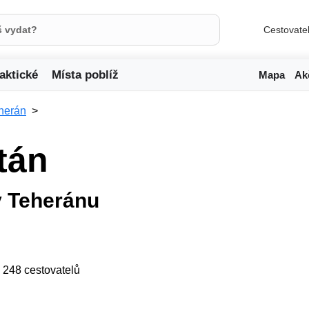
Cestovate
aktické
Místa poblíž
Mapa
Ak
herán
tán
v Teheránu
ji 248 cestovatelů