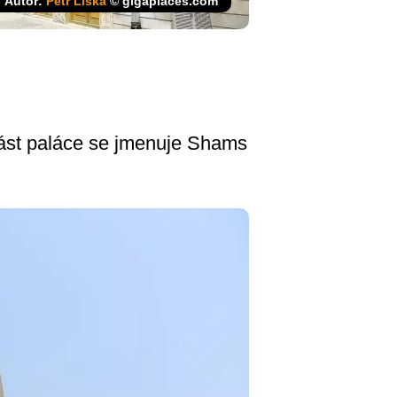
Autor:
Petr Liška
© gigaplaces.com
 část paláce se jmenuje Shams