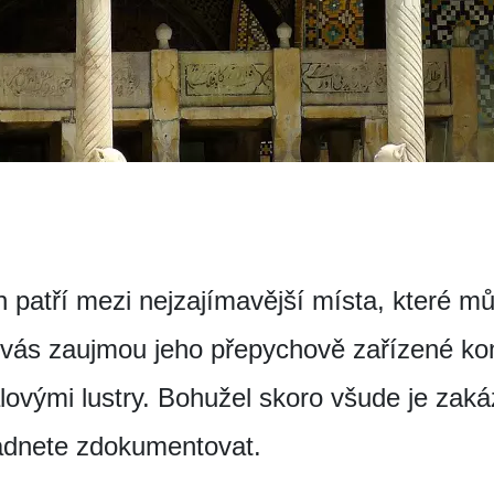
 patří mezi nejzajímavější místa, které mů
e vás zaujmou jeho přepychově zařízené kom
álovými lustry. Bohužel skoro všude je zaká
ládnete zdokumentovat.