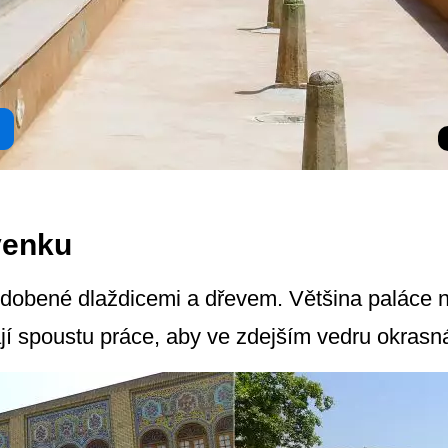
venku
zdobené dlaždicemi a dřevem. Většina paláce n
í spoustu práce, aby ve zdejším vedru okrasn