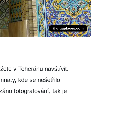
© gigaplaces.com
žete v Teheránu navštívit.
naty, kde se nešetřilo
záno fotografování, tak je