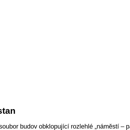
stan
soubor budov obklopující rozlehlé „náměstí – pa