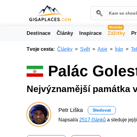
Novinka
Destinace
Články
Inspirace
Zážitky
Pr
Tvoje cesta:
Články
Svět
Asie
Írán
Te
Palác Goles
Nejvýznamější památka 
Petr Liška
Sledovat
Napsal/a
2517 článků
a sleduje jej/