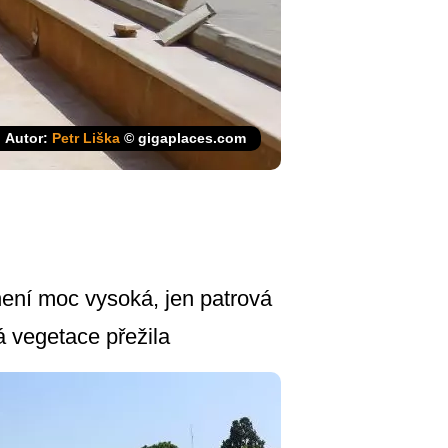
Autor:
Petr Liška
© gigaplaces.com
ení moc vysoká, jen patrová
á vegetace přežila