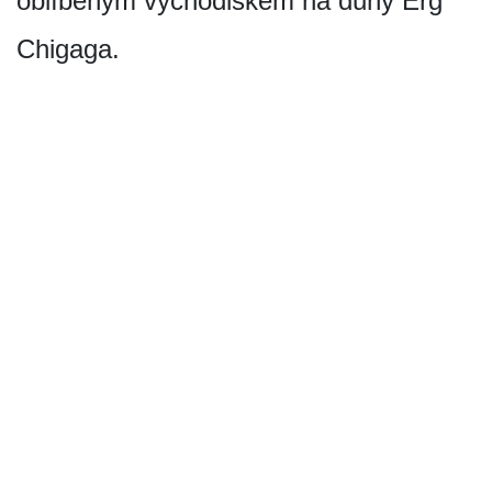
oblíbeným východiskem na duny Erg
Chigaga.