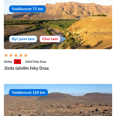
Vzdálenost 71 km
Byl jsem tam
Chci tam
Afrika
Údolí řeky Draa
Jízda údolím řeky Draa
Vzdálenost 124 km