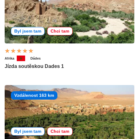
Byl jsem tam
Chci tam
Afrika
Dádes
Jízda soutěskou Dades 1
Vzdálenost 163 km
Byl jsem tam
Chci tam