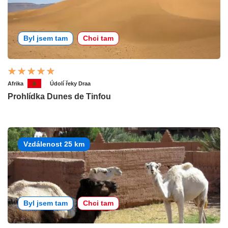
Byl jsem tam
Chci tam
Afrika
Údolí řeky Draa
Prohlídka Dunes de Tinfou
Vzdálenost 25 km
Byl jsem tam
Chci tam