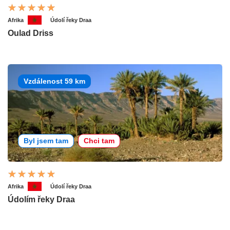
Afrika
Údolí řeky Draa
Oulad Driss
Vzdálenost 59 km
Byl jsem tam
Chci tam
Afrika
Údolí řeky Draa
Údolím řeky Draa