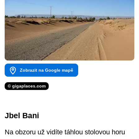
Zobrazit na Google mapě
© gigaplaces.com
Jbel Bani
Na obzoru už vidíte táhlou stolovou horu