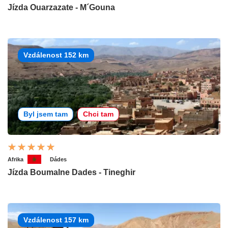
Jízda Ouarzazate - M´Gouna
Vzdálenost 152 km
Byl jsem tam
Chci tam
Afrika
Dádes
Jízda Boumalne Dades - Tineghir
Vzdálenost 157 km