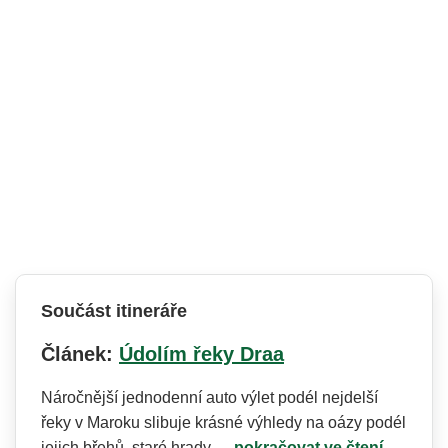
Součást itineráře
Článek:
Údolím řeky Draa
Náročnější jednodenní auto výlet podél nejdelší
řeky v Maroku slibuje krásné výhledy na oázy podél
jejich břehů, staré hrady,…
pokračovat ve čtení