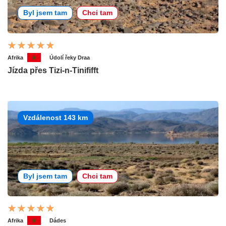
Byl jsem tam
Chci tam
Afrika
Údolí řeky Draa
Jízda přes Tizi-n-Tinififft
Vzdálenost 143 km
Byl jsem tam
Chci tam
Afrika
Dádes