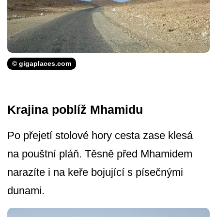
© gigaplaces.com
Krajina poblíž Mhamidu
Po přejetí stolové hory cesta zase klesá
na pouštní pláň. Těsně před Mhamidem
narazíte i na keře bojující s písečnými
dunami.