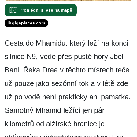
Prohlédni si vše na mapě
© gigaplaces.com
Cesta do Mhamidu, který leží na konci
silnice N9, vede přes pusté hory Jbel
Bani. Řeka Draa v těchto místech teče
už pouze jako sezónní tok a v létě zde
už po vodě není prakticky ani památka.
Samotný Mhamid ležící jen pár
kilometrů od alžírské hranice je