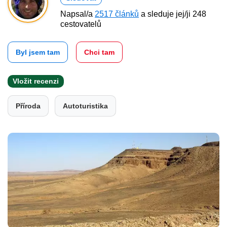
Napsal/a
2517 článků
a sleduje jej/ji 248
cestovatelů
Byl jsem tam
Chci tam
Vložit recenzi
Příroda
Autoturistika