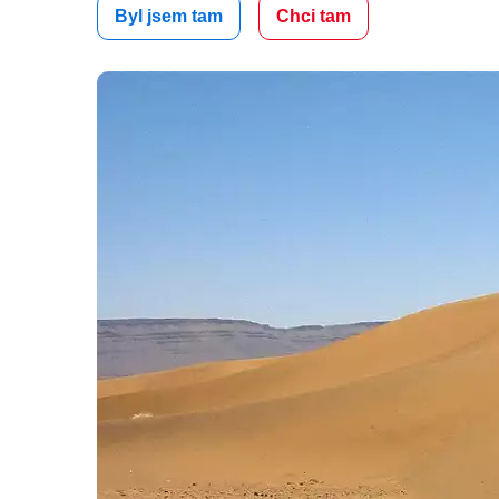
Byl jsem tam
Chci tam