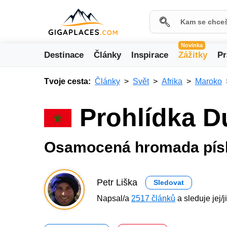
Novinka
Destinace
Články
Inspirace
Zážitky
Pr
Tvoje cesta:
Články
Svět
Afrika
Maroko
Prohlídka D
Osamocená hromada písk
Petr Liška
Sledovat
Napsal/a
2517 článků
a sleduje jej/