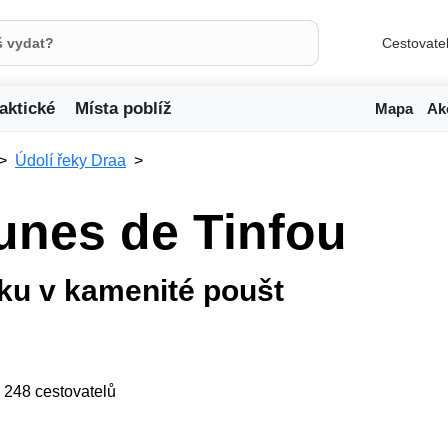
Cestovate
aktické
Místa poblíž
Mapa
Ak
Údolí řeky Draa
unes de Tinfou
u v kamenité poušt
ji 248 cestovatelů