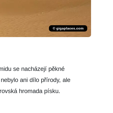
© gigaplaces.com
amidu se nacházejí pěkné
ebylo ani dílo přírody, ale
brovská hromada písku.