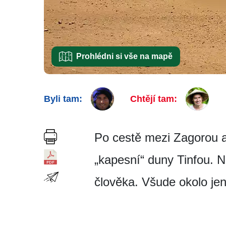
Prohlédni si vše na mapě
Byli tam:
Chtějí tam:
Po cestě mezi Zagorou a
„kapesní“ duny Tinfou. Na
člověka. Všude okolo je