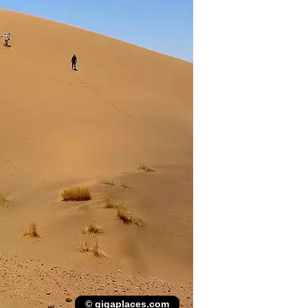
© gigaplaces.com