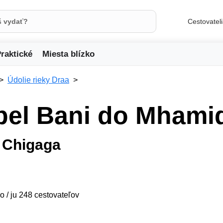
Cestovatel
raktické
Miesta blízko
Údolie rieky Draa
bel Bani do Mhami
 Chigaga
o / ju 248 cestovateľov