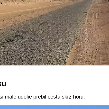
ku
i malé údolie prebil cestu skrz horu.