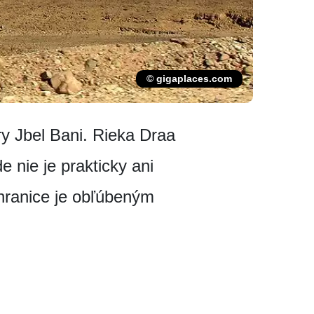
© gigaplaces.com
ry Jbel Bani. Rieka Draa
e nie je prakticky ani
 hranice je obľúbeným