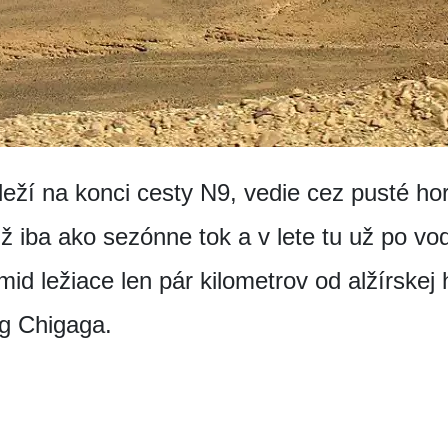
eží na konci cesty N9, vedie cez pusté ho
ž iba ako sezónne tok a v lete tu už po vod
d ležiace len pár kilometrov od alžírskej
g Chigaga.