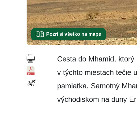
Pozri si všetko na mape
Cesta do Mhamid, ktorý l
v týchto miestach tečie u
pamiatka. Samotný Mhami
východiskom na duny Er