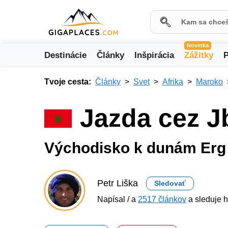
Novinka
Destinácie
Články
Inšpirácia
Zážitky
P
Tvoje cesta:
Články
Svet
Afrika
Maroko
Jazda cez J
Východisko k dunám Erg
Petr Liška
Sledovať
Napísal / a
2517 článkov
a sleduje h