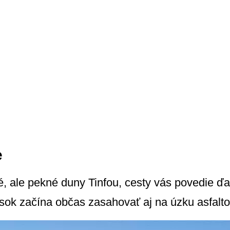
e
, ale pekné duny Tinfou, cesty vás povedie ďal
iesok začína občas zasahovať aj na úzku asfalto