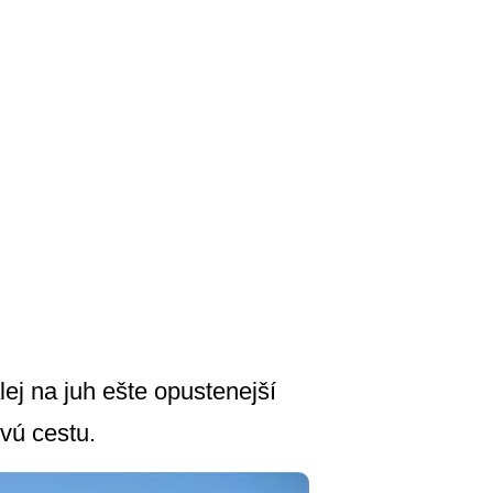
ej na juh ešte opustenejší
vú cestu.