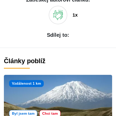
1x
Sdílej to:
Články poblíž
Vzdálenost 1 km
Byl jsem tam
Chci tam