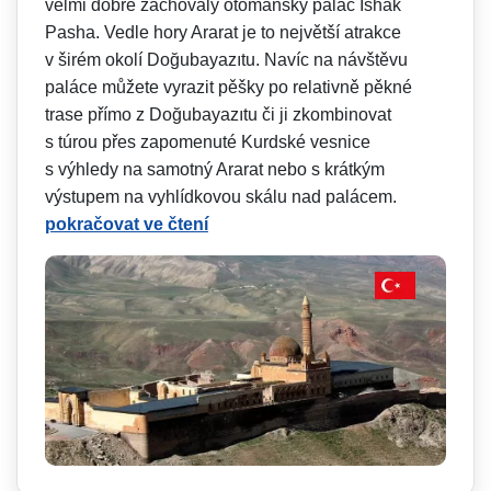
velmi dobře zachovalý otomanský palác Ishak
Pasha. Vedle hory Ararat je to největší atrakce
v širém okolí Doğubayazıtu. Navíc na návštěvu
paláce můžete vyrazit pěšky po relativně pěkné
trase přímo z Doğubayazıtu či ji zkombinovat
s túrou přes zapomenuté Kurdské vesnice
s výhledy na samotný Ararat nebo s krátkým
výstupem na vyhlídkovou skálu nad palácem.
pokračovat ve čtení