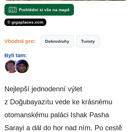
Prohlédni si vše na mapě
© gigaplaces.com
Vhodné pro:
Dobrodruhy
Turisty
Byli tam:
Nejlepší jednodenní výlet
z Doğubayazıtu vede ke krásnému
otomanskému paláci Ishak Pasha
Sarayi a dál do hor nad ním. Po cestě