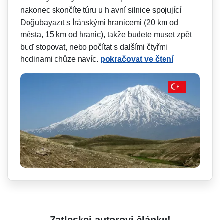
nakonec skončíte túru u hlavní silnice spojující
Doğubayazıt s Íránskými hranicemi (20 km od
města, 15 km od hranic), takže budete muset zpět
buď stopovat, nebo počítat s dalšími čtyřmi
hodinami chůze navíc.
pokračovat ve čtení
Zatleskej autorovi článku!