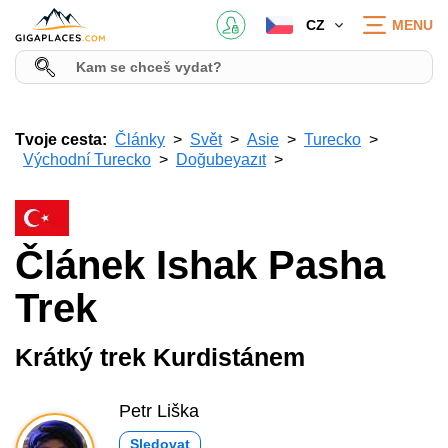
CZ
MENU
Tvoje cesta:
Články
Svět
Asie
Turecko
Východní Turecko
Doğubeyazıt
Článek Ishak Pasha
Trek
Krátký trek Kurdistánem
Petr Liška
Sledovat