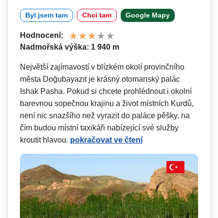
Byl jsem tam
Chci tam
Google Mapy
Hodnocení:
Nadmořská výška: 1 940 m
Největší zajímavostí v blízkém okolí provinčního
města Doğubayazıt je krásný otomanský palác
Ishak Pasha. Pokud si chcete prohlédnout i okolní
barevnou sopečnou krajinu a život místních Kurdů,
není nic snazšího než vyrazit do paláce pěšky, na
čím budou místní taxikáři nabízející své služby
kroutit hlavou.
pokračovat ve čtení