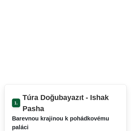
Túra Doğubayazıt - Ishak
1.
Pasha
Barevnou krajinou k pohádkovému
paláci