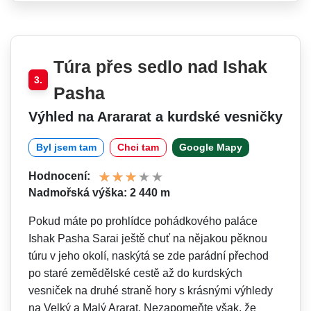
Túra přes sedlo nad Ishak
3.
Pasha
Výhled na Arararat a kurdské vesničky
Byl jsem tam
Chci tam
Google Mapy
Hodnocení:
Nadmořská výška: 2 440 m
Pokud máte po prohlídce pohádkového paláce
Ishak Pasha Sarai ještě chuť na nějakou pěknou
túru v jeho okolí, naskýtá se zde parádní přechod
po staré zemědělské cestě až do kurdských
vesniček na druhé straně hory s krásnými výhledy
na Velký a Malý Ararat. Nezapomeňte však, že