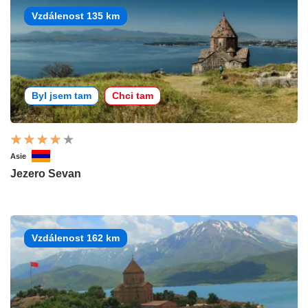
Vzdálenost 135 km
Byl jsem tam
Chci tam
Asie
Jezero Sevan
Vzdálenost 162 km