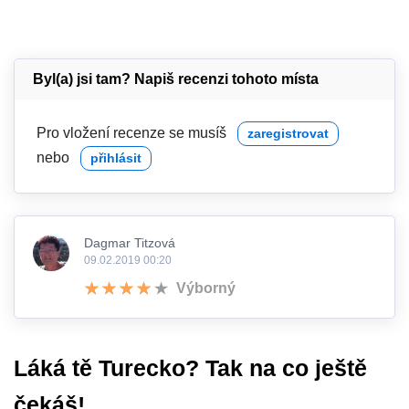
Byl(a) jsi tam? Napiš recenzi tohoto místa
Pro vložení recenze se musíš
zaregistrovat
nebo
přihlásit
Dagmar Titzová
09.02.2019 00:20
Výborný
Láká tě Turecko? Tak na co ještě
čekáš!