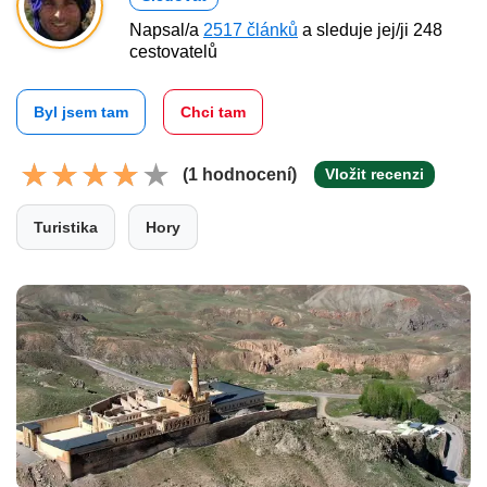
Napsal/a
2517 článků
a sleduje jej/ji 248
cestovatelů
Byl jsem tam
Chci tam
(1 hodnocení)
Vložit recenzi
Turistika
Hory