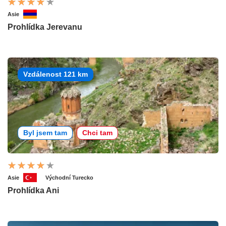
Asie
Prohlídka Jerevanu
Vzdálenost 121 km
Byl jsem tam
Chci tam
Asie
Východní Turecko
Prohlídka Ani