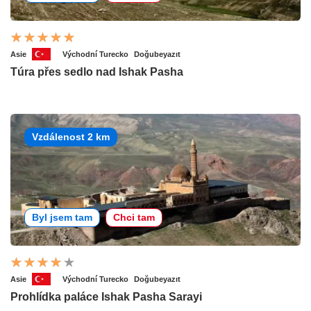
Asie
Východní Turecko
Doğubeyazıt
Túra přes sedlo nad Ishak Pasha
Vzdálenost 2 km
Byl jsem tam
Chci tam
Asie
Východní Turecko
Doğubeyazıt
Prohlídka paláce Ishak Pasha Sarayi