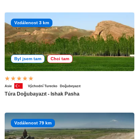
Vzdálenost 3 km
Byl jsem tam
Chci tam
Asie
Východní Turecko
Doğubeyazıt
Túra Doğubayazıt - Ishak Pasha
Vzdálenost 79 km