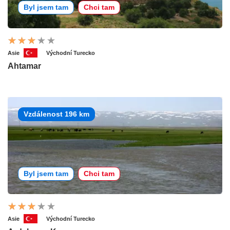
Byl jsem tam
Chci tam
Asie
Východní Turecko
Ahtamar
Vzdálenost 196 km
Byl jsem tam
Chci tam
Asie
Východní Turecko