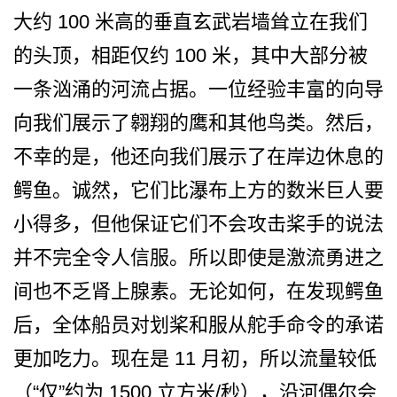
大约 100 米高的垂直玄武岩墙耸立在我­们
的头顶，相距仅约 100 米，其中大部分被
一条汹涌的­河流占据。一位经验丰富的向导
向我们展示了翱翔的鹰­和其他鸟类。然后，
不幸的是，他还向我们展示了在岸­边休息的
鳄鱼。诚然，它们比瀑布上方的数米巨人要
小­得多，但他保证它们不会攻击桨手的说法
并不完全令人­信服。所以即使是激流勇进之
间也不乏肾上腺素。无论­如何，在发现鳄鱼
后，全体船员对划桨和服从舵手命令­的承诺
更加吃力。现在是 11 月初，所以流量较低
（“仅”约为 1500 立方米/秒），沿河偶尔会