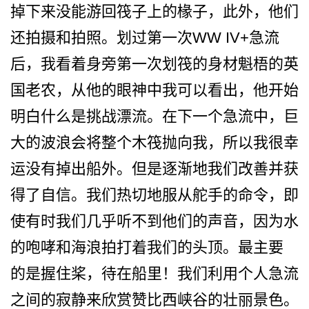
掉下来没能游回筏子上的椽子，此外，他们
还拍­摄和拍照。划过第一次WW IV+急流
后，我看着身旁第­一次划筏的身材魁梧的英
国老农，从他的眼神中我可以­看出，他开始
明白什么是挑战漂流。在下一个急流中，­巨
大的波浪会将整个木筏抛向我，所以我很幸
运没有掉­出船外。但是逐渐地我们改善并获
得了自信。我们热切­地服从舵手的命令，即
使有时我们几乎听不到他们的声­音，因为水
的咆哮和海浪拍打着我们的头顶。最主要
的­是握住桨，待在船里！我们利用个人急流
之间的寂静来­欣赏赞比西峡谷的壮丽景色。