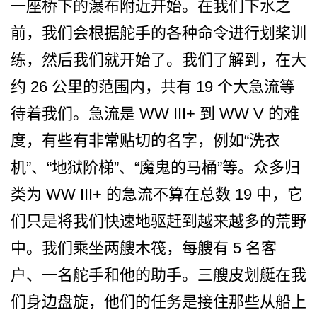
一座桥下的瀑­布附近开始。在我们下水之
前，我们会根据舵手的各种­命令进行划桨训
练，然后我们就开始了。我们了解到，­在大
约 26 公里的范围内，共有 19 个大急流等
待着我们。急流是 WW III+ 到 WW V 的难
度，有些有非常贴切的名­字，例如“洗衣
机”、“地狱阶梯”、“魔鬼的马桶”­等。众多归
类为 WW III+ 的急流不算在总数 19 中，它
们只是将我们快速地驱­赶到越来越多的荒野
中。我们乘坐两艘木筏，每艘有 5 名客
户、一名舵手和他的助手­。三艘皮划艇在我
们身边盘旋，他们的任务是接住那些­从船上