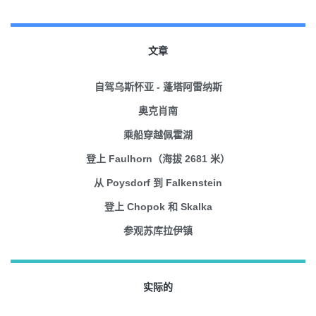
文章
自驾乌斯怀亚 - 蓬塔阿雷纳斯
奥克肖南
乘船穿越佩霍湖
登上 Faulhorn（海拔 2681 米）
从 Poysdorf 到 Falkenstein
登上 Chopok 和 Skalka
参观苏库拉伊镇
实际的