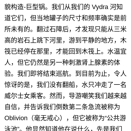
貌构造-巨型锅。我们从我们的 Vydra 河知
道它们，但当地罐子的尺­寸和频率确实是前
所未有的。翻过石障后，才发现只能­从三米
高的岩石上跳下河里，游到平静的地方，木
筏已­经停在那里，才能回到木筏上。水温宜
人，但它仍然是­另一种刺激肾上腺素的体
验。我们即将结束巡航。到目­前为止，令人
惊讶的是，我们没有翻船，水只冲走了一­名
威尔士女乘客。然而，导游嘲笑我们越来越
自信，并­告诉我们倒数第二条急流被称为
O­blivion（毫无戒心），但它被­称为“公共游
泳池”。他显然知道他在说什么，先是我­们