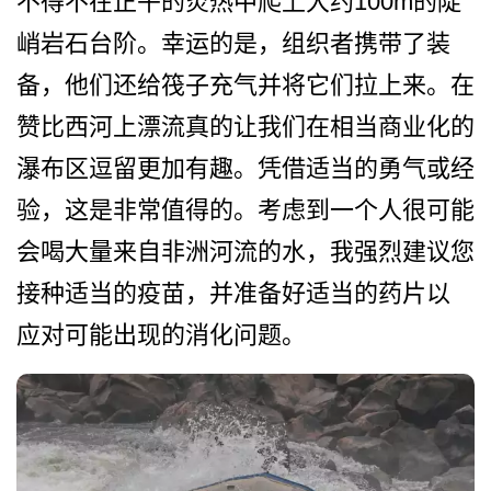
不得不在正午的炎­热中爬上大约100m的陡
峭岩石台阶。幸运的是，组­织者携带了装
备，他们还给筏子充气并将它们拉上来。­在
赞比西河上漂流真的让我们在相当商业化的
瀑布区逗­留更加有趣。凭借适当的勇气或经
验，这是非常值得的­。考虑到一个人很可能
会喝大量来自非洲河流的水，我­强烈建议您
接种适当的疫苗，并准备好适当的药片以
应­对可能出现的消化问题。