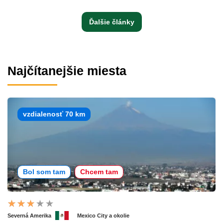
Ďalšie články
Najčítanejšie miesta
vzdialenosť 70 km
Bol som tam
Chcem tam
Severná Amerika
Mexico City a okolie