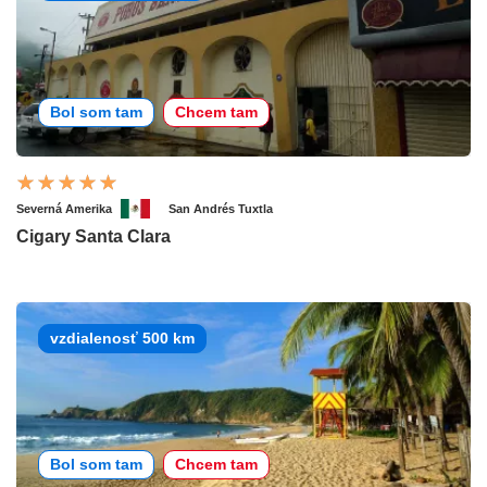
Bol som tam
Chcem tam
Severná Amerika
San Andrés Tuxtla
Cigary Santa Clara
vzdialenosť 500 km
Bol som tam
Chcem tam