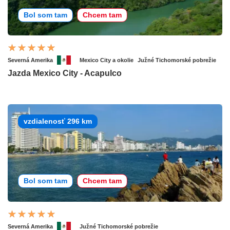
Bol som tam
Chcem tam
Severná Amerika
Mexico City a okolie
Južné Tichomorské pobrežie
Jazda Mexico City - Acapulco
vzdialenosť 296 km
Bol som tam
Chcem tam
Severná Amerika
Južné Tichomorské pobrežie