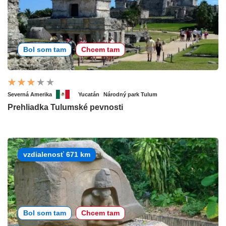
Bol som tam
Chcem tam
Severná Amerika
Yucatán
Národný park Tulum
Prehliadka Tulumské pevnosti
vzdialenosť 671 km
Bol som tam
Chcem tam