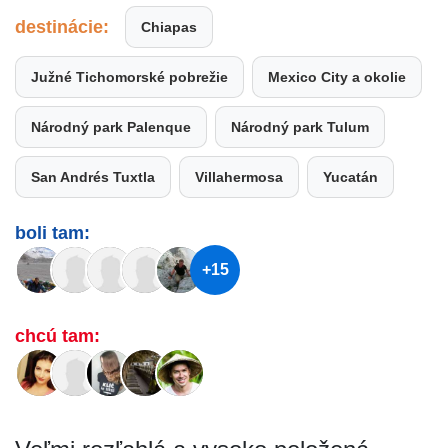
destinácie:
Chiapas
Južné Tichomorské pobrežie
Mexico City a okolie
Národný park Palenque
Národný park Tulum
San Andrés Tuxtla
Villahermosa
Yucatán
boli tam:
+15
chcú tam: