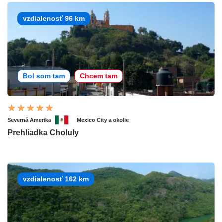
vzdialenosť 96 km
Bol som tam
Chcem tam
Severná Amerika
Mexico City a okolie
Prehliadka Choluly
vzdialenosť 162 km