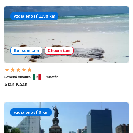
vzdialenosť 1198 km
Bol som tam
Chcem tam
Severná Amerika
Yucatán
Sian Kaan
vzdialenosť 0 km