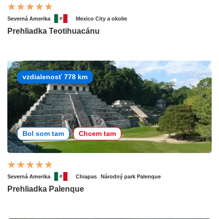
Severná Amerika
Mexico City a okolie
Prehliadka Teotihuacánu
vzdialenosť 778 km
Bol som tam
Chcem tam
Severná Amerika
Chiapas
Národný park Palenque
Prehliadka Palenque