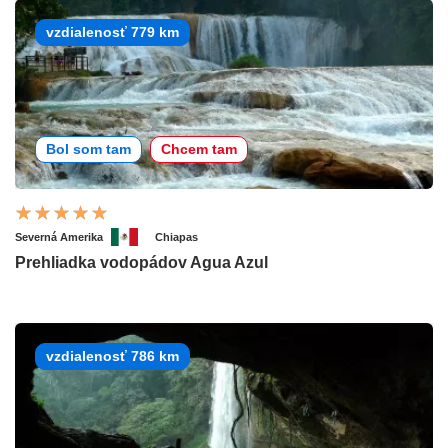
vzdialenosť 779 km
Bol som tam
Chcem tam
Severná Amerika
Chiapas
Prehliadka vodopádov Agua Azul
vzdialenosť 786 km