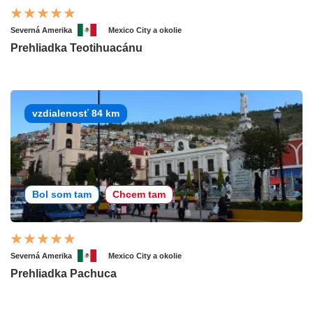
Severná Amerika
Mexico City a okolie
Prehliadka Teotihuacánu
vzdialenosť 84 km
Bol som tam
Chcem tam
Severná Amerika
Mexico City a okolie
Prehliadka Pachuca