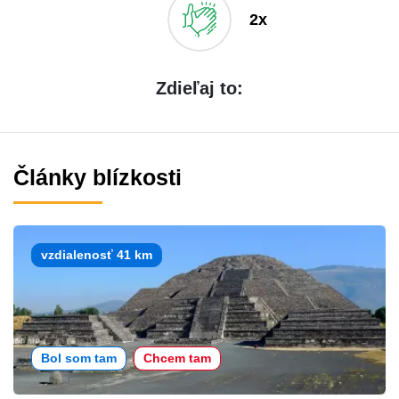
2x
Zdieľaj to:
Články blízkosti
vzdialenosť 41 km
Bol som tam
Chcem tam