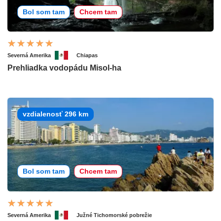
Bol som tam
Chcem tam
Severná Amerika
Chiapas
Prehliadka vodopádu Misol-ha
vzdialenosť 296 km
Bol som tam
Chcem tam
Severná Amerika
Južné Tichomorské pobrežie