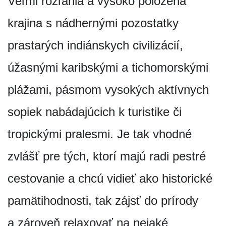
Veľmi rozľahlá a vysoko položená
krajina s nádhernými pozostatky
prastarých indiánskych civilizácií,
úžasnými karibskými a tichomorskými
plážami, pásmom vysokých aktívnych
sopiek nabádajúcich k turistike či
tropickými pralesmi. Je tak vhodné
zvlášť pre tých, ktorí majú radi pestré
cestovanie a chcú vidieť ako historické
pamätihodnosti, tak zájsť do prírody
a zároveň relaxovať na nejaké