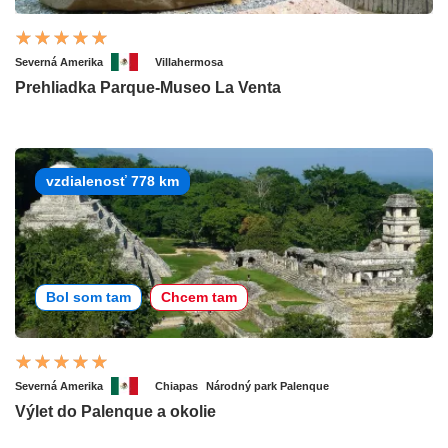
Severná Amerika
Villahermosa
Prehliadka Parque-Museo La Venta
vzdialenosť 778 km
Bol som tam
Chcem tam
Severná Amerika
Chiapas
Národný park Palenque
Výlet do Palenque a okolie