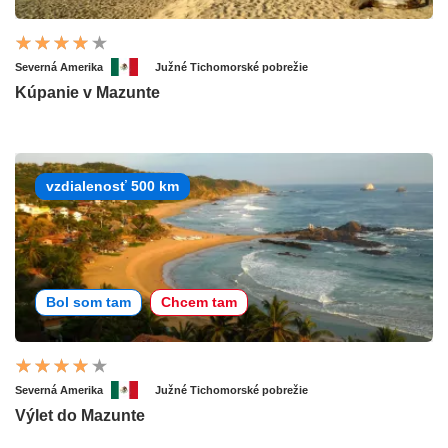
Severná Amerika
Južné Tichomorské pobrežie
Kúpanie v Mazunte
vzdialenosť 500 km
Bol som tam
Chcem tam
Severná Amerika
Južné Tichomorské pobrežie
Výlet do Mazunte