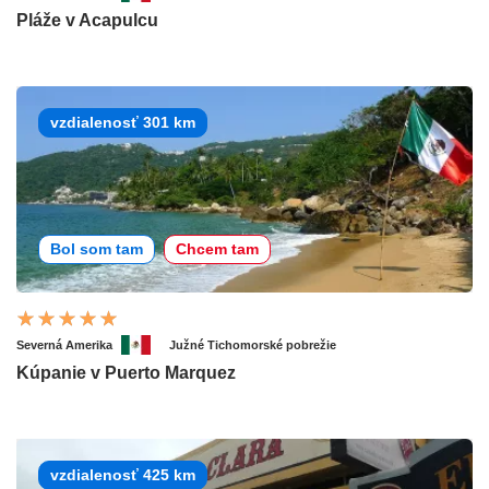
Pláže v Acapulcu
vzdialenosť 301 km
Bol som tam
Chcem tam
Severná Amerika
Južné Tichomorské pobrežie
Kúpanie v Puerto Marquez
vzdialenosť 425 km