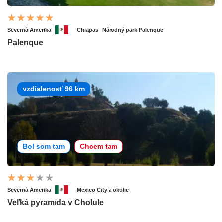
Severná Amerika
Chiapas
Národný park Palenque
Palenque
vzdialenosť 96 km
Bol som tam
Chcem tam
Severná Amerika
Mexico City a okolie
Veľká pyramída v Cholule