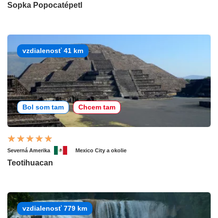
Sopka Popocatépetl
vzdialenosť 41 km
Bol som tam
Chcem tam
Severná Amerika
Mexico City a okolie
Teotihuacan
vzdialenosť 779 km