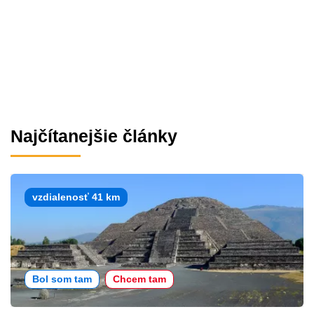
Najčítanejšie články
vzdialenosť 41 km
Bol som tam
Chcem tam