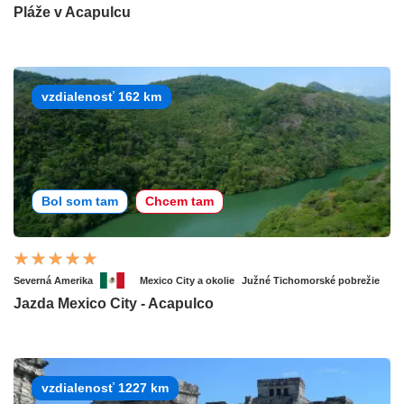
Pláže v Acapulcu
vzdialenosť 162 km
Bol som tam
Chcem tam
Severná Amerika
Mexico City a okolie
Južné Tichomorské pobrežie
Jazda Mexico City - Acapulco
vzdialenosť 1227 km