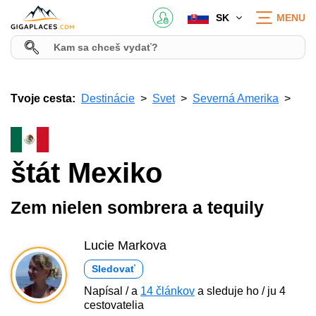
SK
MENU
Tvoje cesta:
Destinácie
Svet
Severná Amerika
štát Mexiko
Zem nielen sombrera a tequily
Lucie Markova
Sledovať
Napísal / a
14 článkov
a sleduje ho / ju 4
cestovatelia