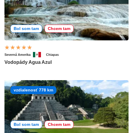
Bol som tam
Chcem tam
Severná Amerika
Chiapas
Vodopády Agua Azul
vzdialenosť 778 km
Bol som tam
Chcem tam