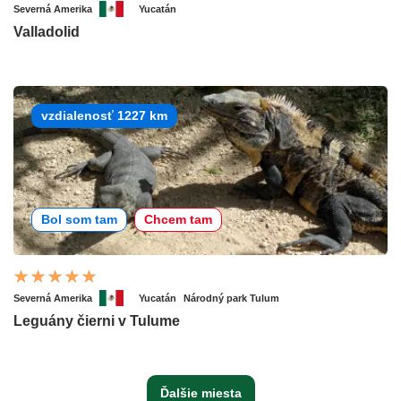
Severná Amerika
Yucatán
Valladolid
vzdialenosť 1227 km
Bol som tam
Chcem tam
Severná Amerika
Yucatán
Národný park Tulum
Leguány čierni v Tulume
Ďalšie miesta