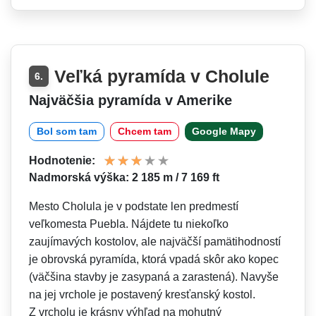
Veľká pyramída v Cholule
6.
Najväčšia pyramída v Amerike
Bol som tam
Chcem tam
Google Mapy
Hodnotenie:
Nadmorská výška: 2 185 m / 7 169 ft
Mesto Cholula je v podstate len predmestí
veľkomesta Puebla. Nájdete tu niekoľko
zaujímavých kostolov, ale najväčší pamätihodností
je obrovská pyramída, ktorá vpadá skôr ako kopec
(väčšina stavby je zasypaná a zarastená). Navyše
na jej vrchole je postavený kresťanský kostol.
Z vrcholu je krásny výhľad na mohutný