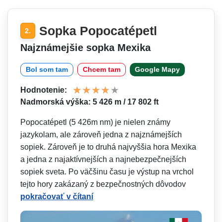
Sopka Popocatépetl
2.
Najznámejšie sopka Mexika
Bol som tam
Chcem tam
Google Mapy
Hodnotenie:
Nadmorská výška: 5 426 m / 17 802 ft
Popocatépetl (5 426m nm) je nielen známy
jazykolam, ale zároveň jedna z najznámejších
sopiek. Zároveň je to druhá najvyššia hora Mexika
a jedna z najaktívnejších a najnebezpečnejších
sopiek sveta. Po väčšinu času je výstup na vrchol
tejto hory zakázaný z bezpečnostných dôvodov
pokračovať v čítaní