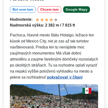
Bol som tam
Chcem tam
Google Mapy
Hodnotenie:
Nadmorská výška: 2 382 m / 7 815 ft
Pachuca, hlavné mesto štátu Hidalgo, ležiace len
kúsok od Mexico City, nie je zas až tak turistov
navštevovaná. Predsa len tu nenájdete moc
zaujímavých monumentov. Má však dobrú
atmosféru a zaujme farebnými domčeky rozosiatych
po okolitých stráňach. Tu sa rozhodne oplatí vyraziť
na nejakú vyššie položenú vyhliadku na mesto a
pekne sa rozhliadnuť
pokračovať v čítaní