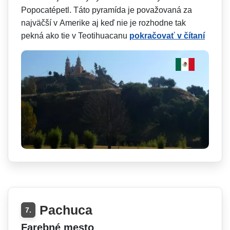
Popocatépetl. Táto pyramída je považovaná za
najväčší v Amerike aj keď nie je rozhodne tak
pekná ako tie v Teotihuacanu
pokračovať v čítaní
Pachuca
7.
Farebné mesto