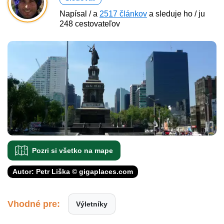
Napísal / a
2517 článkov
a sleduje ho / ju
248 cestovateľov
Pozri si všetko na mape
Autor: Petr Liška © gigaplaces.com
Vhodné pre:
Výletníky