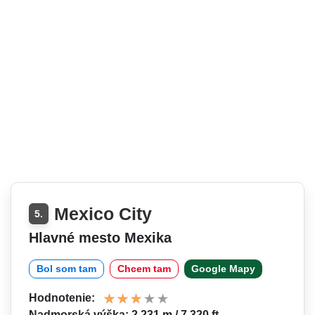
Mexico City
5.
Hlavné mesto Mexika
Bol som tam
Chcem tam
Google Mapy
Hodnotenie:
Nadmorská výška: 2 231 m / 7 320 ft