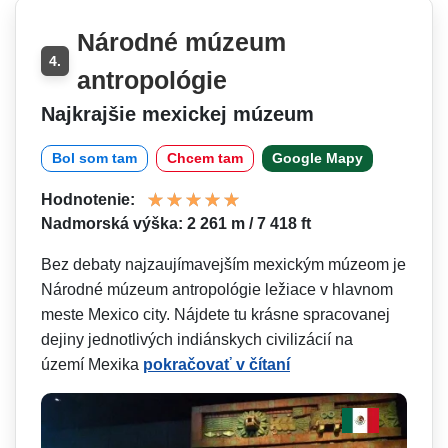
Národné múzeum
4.
antropológie
Najkrajšie mexickej múzeum
Bol som tam
Chcem tam
Google Mapy
Hodnotenie:
Nadmorská výška: 2 261 m / 7 418 ft
Bez debaty najzaujímavejším mexickým múzeom je
Národné múzeum antropológie ležiace v hlavnom
meste Mexico city. Nájdete tu krásne spracovanej
dejiny jednotlivých indiánskych civilizácií na
území Mexika
pokračovať v čítaní