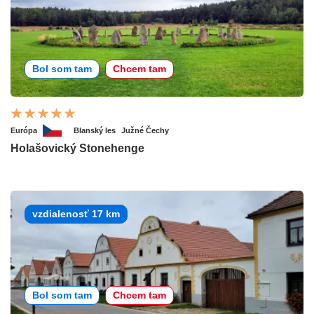
Bol som tam
Chcem tam
Európa
Blanský les
Južné Čechy
Holašovický Stonehenge
vzdialenosť 17 km
Bol som tam
Chcem tam