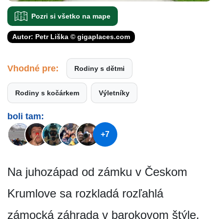
Pozri si všetko na mape
Autor: Petr Liška © gigaplaces.com
Vhodné pre:
Rodiny s dětmi
Rodiny s kočárkem
Výletníky
boli tam:
+7
Na juhozápad od zámku v Českom
Krumlove sa rozkladá rozľahlá
zámocká záhrada v barokovom štýle.