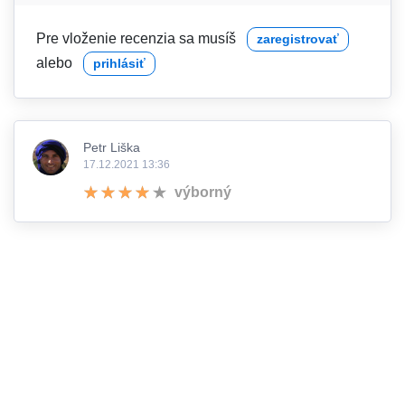
Pre vloženie recenzia sa musíš
zaregistrovať
alebo
prihlásiť
Petr Liška
17.12.2021 13:36
výborný