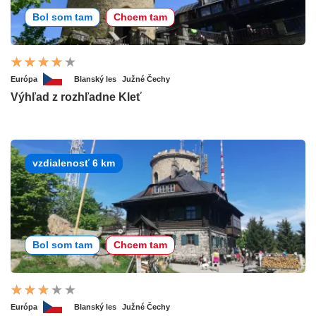
Bol som tam
Chcem tam
Európa
Blanský les
Južné Čechy
Výhľad z rozhľadne Kleť
vzdialenosť 6 km
Bol som tam
Chcem tam
Európa
Blanský les
Južné Čechy