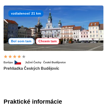
vzdialenosť 21 km
Bol som tam
Chcem tam
Európa
Južné Čechy
České Budějovice
Prehliadka Českých Budějovíc
Praktické informácie