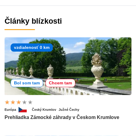
Články blízkosti
vzdialenosť 0 km
Bol som tam
Chcem tam
Európa
Český Krumlov
Južné Čechy
Prehliadka Zámocké záhrady v Českom Krumlove