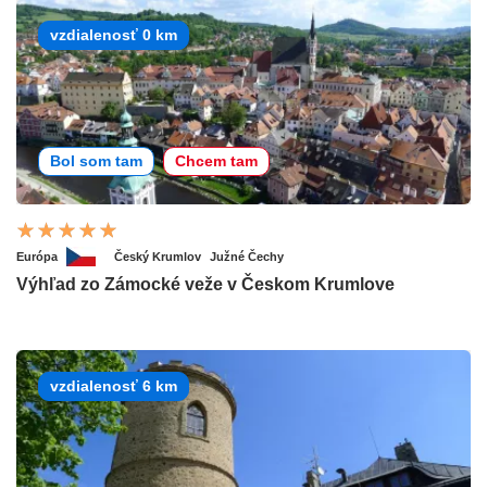
vzdialenosť 0 km
Bol som tam
Chcem tam
Európa
Český Krumlov
Južné Čechy
Výhľad zo Zámocké veže v Českom Krumlove
vzdialenosť 6 km