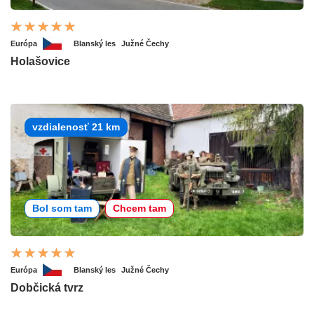
Európa
Blanský les
Južné Čechy
Holašovice
vzdialenosť 21 km
Bol som tam
Chcem tam
Európa
Blanský les
Južné Čechy
Dobčická tvrz