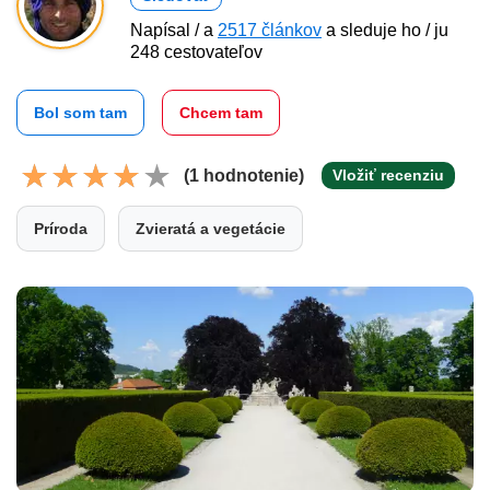
Napísal / a
2517 článkov
a sleduje ho / ju
248 cestovateľov
Bol som tam
Chcem tam
(1 hodnotenie)
Vložiť recenziu
Príroda
Zvieratá a vegetácie