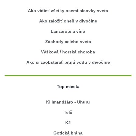
Ako vidieť všetky osemtisícovky sveta
Ako založiť oheň v divočine
Lanzarote a víno
Záchody celého sveta
Výšková / horská choroba
Ako si zaobstarať pitnú vodu v divočine
Top miesta
Kilimandžáro - Uhuru
Telč
K2
Gotická brána