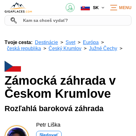
SK
MENU
Tvoje cesta:
Destinácie
Svet
Európa
česká republika
Český Krumlov
Južné Čechy
Zámocká záhrada v
Českom Krumlove
Rozľahlá baroková záhrada
Petr Liška
Sledovať