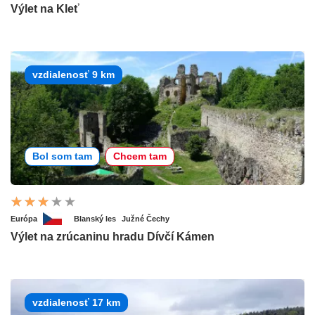
Výlet na Kleť
vzdialenosť 9 km
Bol som tam
Chcem tam
Európa
Blanský les
Južné Čechy
Výlet na zrúcaninu hradu Dívčí Kámen
vzdialenosť 17 km