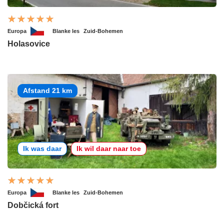
Europa
Blanke les
Zuid-Bohemen
Holasovice
Afstand 21 km
Ik was daar
Ik wil daar naar toe
Europa
Blanke les
Zuid-Bohemen
Dobčická fort