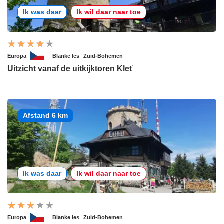
Ik was daar
Ik wil daar naar toe
Europa
Blanke les
Zuid-Bohemen
Uitzicht vanaf de uitkijktoren Kleť
Afstand 6 km
Ik was daar
Ik wil daar naar toe
Europa
Blanke les
Zuid-Bohemen