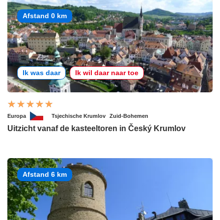
Afstand 0 km
Ik was daar
Ik wil daar naar toe
Europa
Tsjechische Krumlov
Zuid-Bohemen
Uitzicht vanaf de kasteeltoren in Český Krumlov
Afstand 6 km