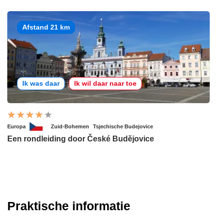
Afstand 21 km
Ik was daar
Ik wil daar naar toe
Europa
Zuid-Bohemen
Tsjechische Budejovice
Een rondleiding door České Budějovice
Praktische informatie