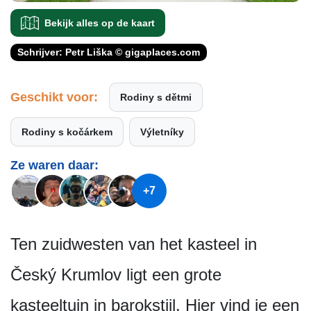
Bekijk alles op de kaart
Schrijver: Petr Liška © gigaplaces.com
Geschikt voor:
Rodiny s dětmi
Rodiny s kočárkem
Výletníky
Ze waren daar:
+7
Ten zuidwesten van het kasteel in
Český Krumlov ligt een grote
kasteeltuin in barokstijl. Hier vind je een