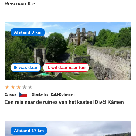
Reis naar Kleť
Afstand 9 km
Ik was daar
Ik wil daar naar toe
Europa
Blanke les
Zuid-Bohemen
Een reis naar de ruïnes van het kasteel Dívčí Kámen
Afstand 17 km