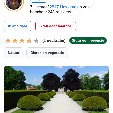
Zij schreef
2517 Lidwoord
en volgt
hem/haar 248 reizigers
Ik was daar
Ik wil daar naar toe
(1 evaluatie)
Stuur een recensie
Natuur
Dieren en vegetatie