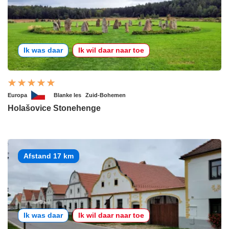
Ik was daar
Ik wil daar naar toe
Europa
Blanke les
Zuid-Bohemen
Holašovice Stonehenge
Afstand 17 km
Ik was daar
Ik wil daar naar toe