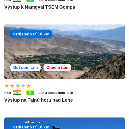
Výstup k Namgyal TSEM Gompa
vzdialenosť 10 km
Bol som tam
Chcem tam
Ázie
Leh a údolia Indu
Leh
Výstup na Tajnú horu nad Lehe
vzdialenosť 10 km