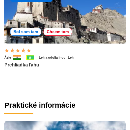
Bol som tam
Chcem tam
Ázie
Leh a údolia Indu
Leh
Prehliadka ľahu
Praktické informácie