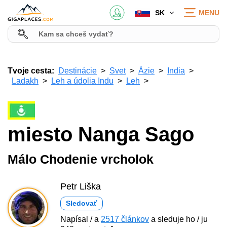
SK
MENU
Tvoje cesta:
Destinácie
Svet
Ázie
India
Ladakh
Leh a údolia Indu
Leh
miesto Nanga Sago
Málo Chodenie vrcholok
Petr Liška
Sledovať
Napísal / a
2517 článkov
a sleduje ho / ju