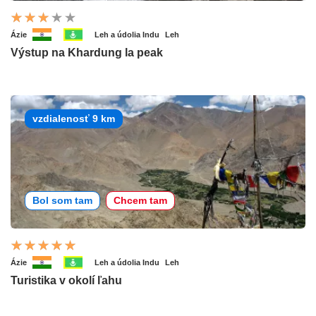
Ázie
Leh a údolia Indu
Leh
Výstup na Khardung la peak
vzdialenosť 9 km
Bol som tam
Chcem tam
Ázie
Leh a údolia Indu
Leh
Turistika v okolí ľahu