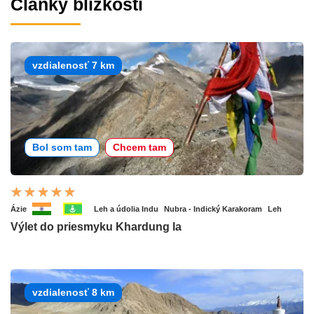
Články blízkosti
vzdialenosť 7 km
Bol som tam
Chcem tam
Ázie
Leh a údolia Indu
Nubra - Indický Karakoram
Leh
Výlet do priesmyku Khardung la
vzdialenosť 8 km