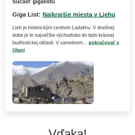
Súčasť gigalistu
Giga List:
Najkrajšie miesta v Liehu
Lieh je historickým centrom Ladakhu. V dnešnej
dobe je to najväčšie východisko do tejto krásnej
budhistickej oblasti. V samotnom…
pokračovať v
čítaní
Vďaka!