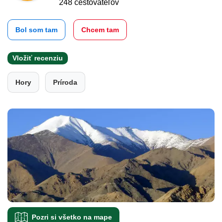
248 cestovateľov
Bol som tam
Chcem tam
Vložiť recenziu
Hory
Príroda
Pozri si všetko na mape