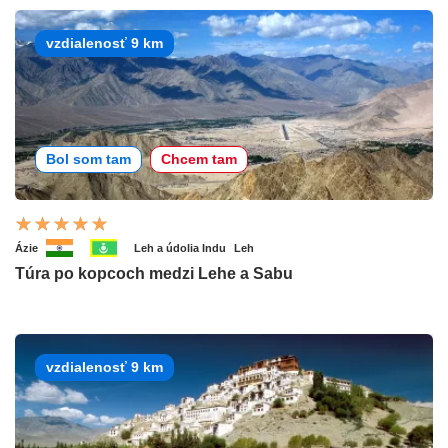
vzdialenosť 9 km
Bol som tam
Chcem tam
Ázie
Leh a údolia Indu
Leh
Túra po kopcoch medzi Lehe a Sabu
vzdialenosť 9 km