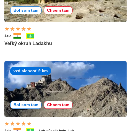
Bol som tam
Chcem tam
Ázie
Veľký okruh Ladakhu
vzdialenosť 9 km
Bol som tam
Chcem tam
Ázie
Leh a údolia Indu
Leh