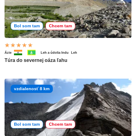
Bol som tam
Chcem tam
Ázie
Leh a údolia Indu
Leh
Túra do severnej oáza ľahu
vzdialenosť 8 km
Bol som tam
Chcem tam