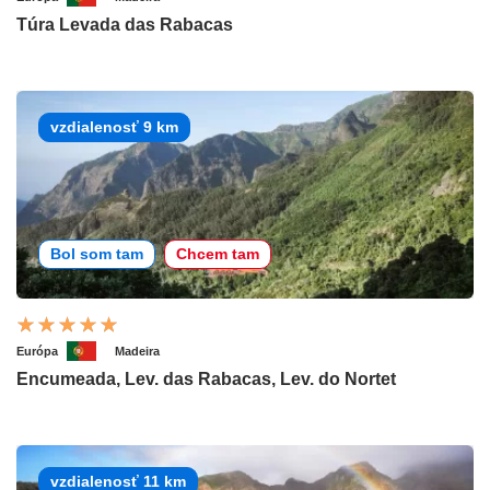
Túra Levada das Rabacas
vzdialenosť 9 km
Bol som tam
Chcem tam
Európa
Madeira
Encumeada, Lev. das Rabacas, Lev. do Nortet
vzdialenosť 11 km