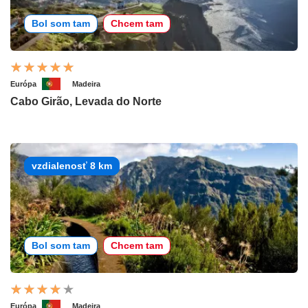
Bol som tam
Chcem tam
Európa
Madeira
Cabo Girão, Levada do Norte
vzdialenosť 8 km
Bol som tam
Chcem tam
Európa
Madeira