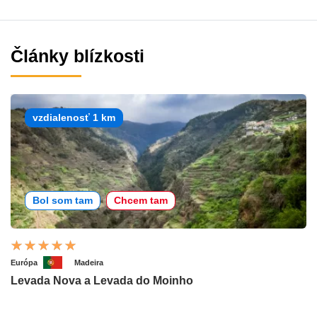
Články blízkosti
vzdialenosť 1 km
Bol som tam
Chcem tam
Európa
Madeira
Levada Nova a Levada do Moinho