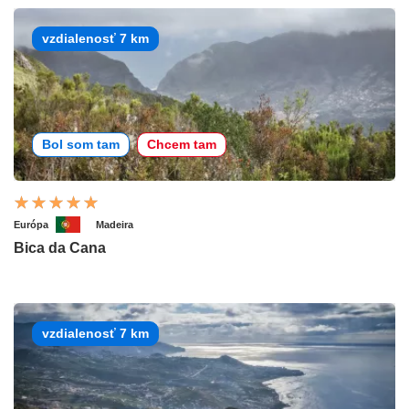
vzdialenosť 7 km
Bol som tam
Chcem tam
Európa
Madeira
Bica da Cana
vzdialenosť 7 km