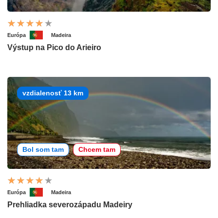
Európa
Madeira
Výstup na Pico do Arieiro
vzdialenosť 13 km
Bol som tam
Chcem tam
Európa
Madeira
Prehliadka severozápadu Madeiry