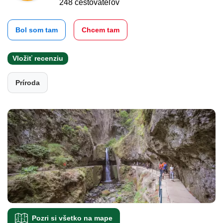
248 cestovateľov
Bol som tam
Chcem tam
Vložiť recenziu
Príroda
Pozri si všetko na mape