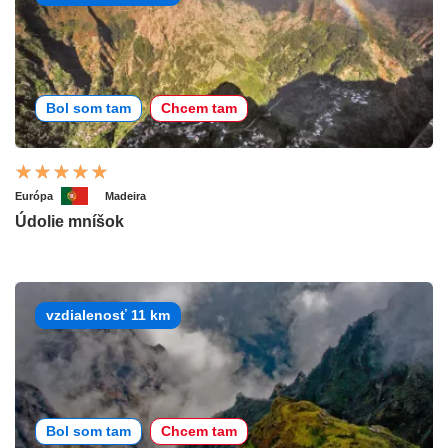
Bol som tam
Chcem tam
Európa
Madeira
Údolie mníšok
vzdialenosť 11 km
Bol som tam
Chcem tam