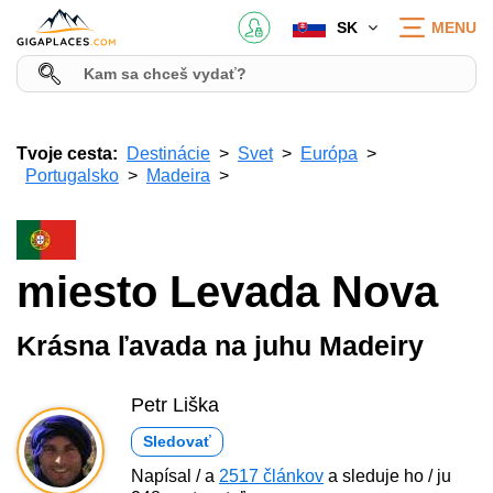
SK
MENU
Tvoje cesta:
Destinácie
Svet
Európa
Portugalsko
Madeira
miesto Levada Nova
Krásna ľavada na juhu Madeiry
Petr Liška
Sledovať
Napísal / a
2517 článkov
a sleduje ho / ju