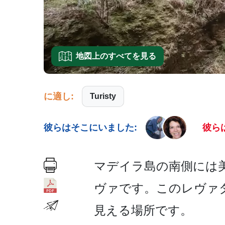
地図上のすべてを見る
に適し:
Turisty
彼らはそこにいました:
彼ら
マデイラ島の南側には美
ヴァです。このレヴァ
見える場所­です。