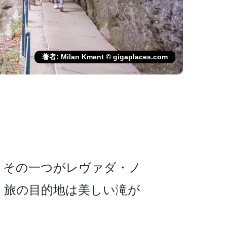
著者: Milan Kment © gigaplaces.com
その一つがレヴァ­ダ・ノ
。旅の目的地は美しい滝が