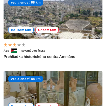
vzdialenosť 88 km
Bol som tam
Chcem tam
Ázie
Severné Jordánsko
Prehliadka historického centra Ammánu
vzdialenosť 88 km