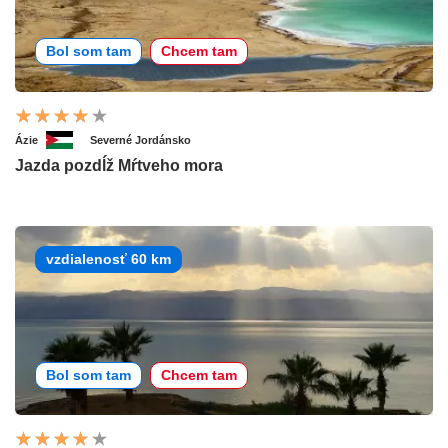
Bol som tam
Chcem tam
Ázie
Severné Jordánsko
Jazda pozdĺž Mŕtveho mora
vzdialenosť 60 km
Bol som tam
Chcem tam