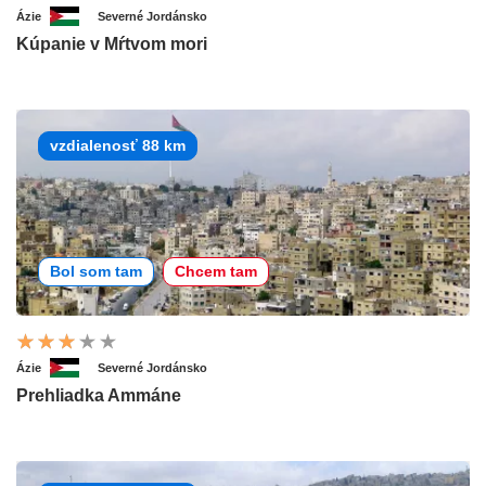
Ázie
Severné Jordánsko
Kúpanie v Mŕtvom mori
vzdialenosť 88 km
Bol som tam
Chcem tam
Ázie
Severné Jordánsko
Prehliadka Ammáne