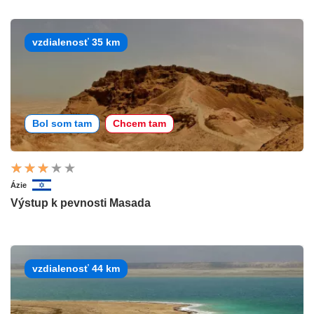
vzdialenosť 35 km
Bol som tam
Chcem tam
Ázie
Výstup k pevnosti Masada
vzdialenosť 44 km