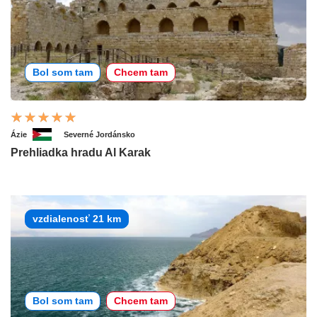
Bol som tam
Chcem tam
Ázie
Severné Jordánsko
Prehliadka hradu Al Karak
vzdialenosť 21 km
Bol som tam
Chcem tam