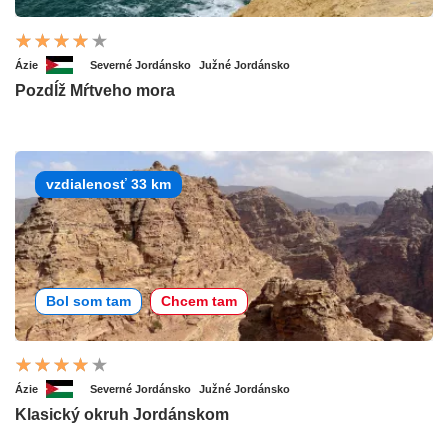
Ázie
Severné Jordánsko
Južné Jordánsko
Pozdĺž Mŕtveho mora
vzdialenosť 33 km
Bol som tam
Chcem tam
Ázie
Severné Jordánsko
Južné Jordánsko
Klasický okruh Jordánskom