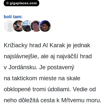
© gigaplaces.com
boli tam:
Križiacky hrad Al Karak je jednak
najslávnejšie, ale aj najväčší hrad
v Jordánsku. Je postavený
na taktickom mieste na skale
obklopené tromi údoliami. Vedie od
neho dôležitá cesta k Mŕtvemu moru.