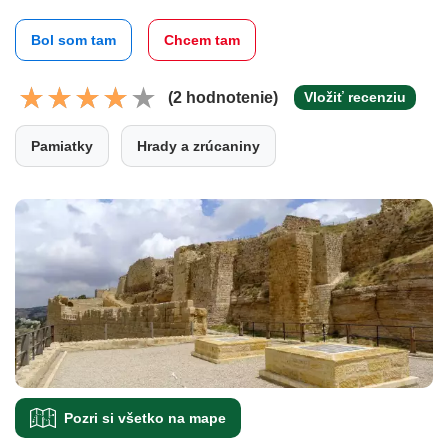
Bol som tam
Chcem tam
(2 hodnotenie)
Vložiť recenziu
Pamiatky
Hrady a zrúcaniny
Pozri si všetko na mape