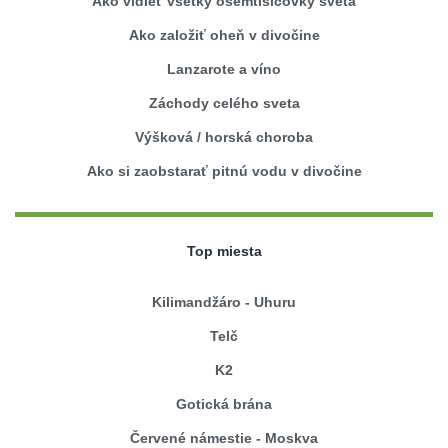
Ako vidieť všetky osemtisícovky sveta
Ako založiť oheň v divočine
Lanzarote a víno
Záchody celého sveta
Výšková / horská choroba
Ako si zaobstarať pitnú vodu v divočine
Top miesta
Kilimandžáro - Uhuru
Telč
K2
Gotická brána
Červené námestie - Moskva