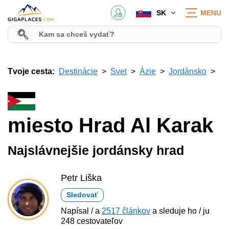
SK
MENU
Tvoje cesta:
Destinácie
Svet
Ázie
Jordánsko
miesto Hrad Al Karak
Najslávnejšie jordánsky hrad
Petr Liška
Sledovať
Napísal / a
2517 článkov
a sleduje ho / ju
248 cestovateľov