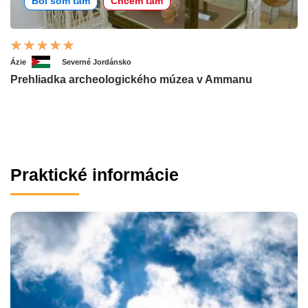
Bol som tam
Chcem tam
Ázie
Severné Jordánsko
Prehliadka archeologického múzea v Ammanu
Praktické informácie