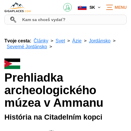
SK
MENU
Tvoje cesta:
Články
Svet
Ázie
Jordánsko
Severné Jordánsko
Prehliadka
archeologického
múzea v Ammanu
História na Citadelním kopci