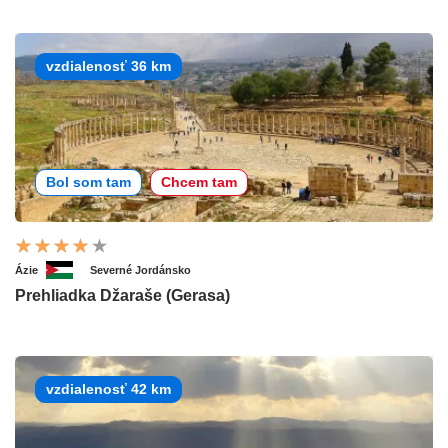
vzdialenosť 36 km
Bol som tam
Chcem tam
Ázie
Severné Jordánsko
Prehliadka Džaraše (Gerasa)
vzdialenosť 42 km