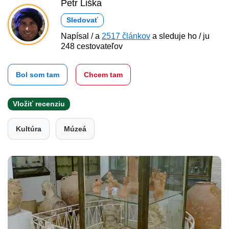
Petr Liška
Sledovať
Napísal / a
2517 článkov
a sleduje ho / ju
248 cestovateľov
Bol som tam
Chcem tam
Vložiť recenziu
Kultúra
Múzeá