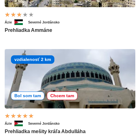
Ázie
Severné Jordánsko
Prehliadka Ammáne
vzdialenosť 2 km
Bol som tam
Chcem tam
Ázie
Severné Jordánsko
Prehliadka mešity kráľa Abdulláha