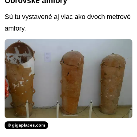
Obrovské amfory
Sú tu vystavené aj viac ako dvoch metrové
amfory.
© gigaplaces.com