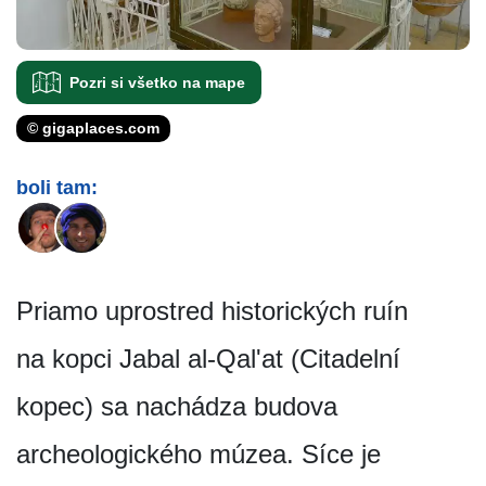
Pozri si všetko na mape
© gigaplaces.com
boli tam:
Priamo uprostred historických ruín
na kopci Jabal al-Qal'at (Citadelní
kopec) sa nachádza budova
archeologického múzea. Síce je