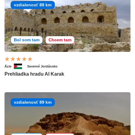
vzdialenosť 88 km
Bol som tam
Chcem tam
Ázie
Severné Jordánsko
Prehliadka hradu Al Karak
vzdialenosť 89 km