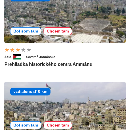
Bol som tam
Chcem tam
Ázie
Severné Jordánsko
Prehliadka historického centra Ammánu
vzdialenosť 0 km
Bol som tam
Chcem tam