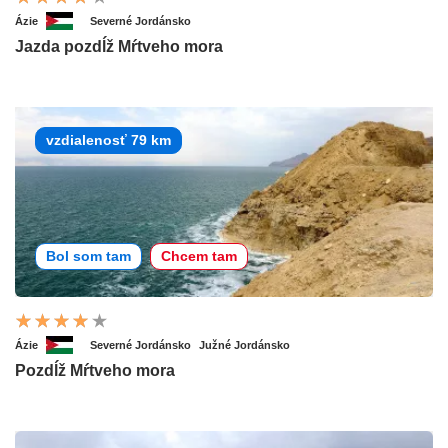
Ázie
Severné Jordánsko
Jazda pozdĺž Mŕtveho mora
vzdialenosť 79 km
Bol som tam
Chcem tam
Ázie
Severné Jordánsko
Južné Jordánsko
Pozdĺž Mŕtveho mora