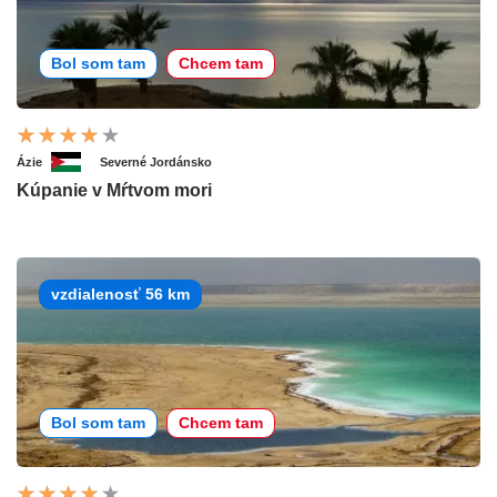
Bol som tam
Chcem tam
Ázie
Severné Jordánsko
Kúpanie v Mŕtvom mori
vzdialenosť 56 km
Bol som tam
Chcem tam