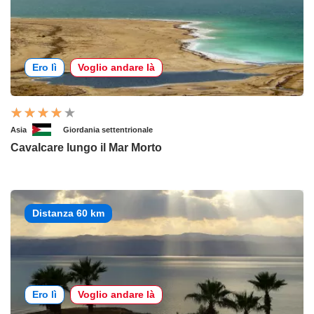
Ero lì
Voglio andare là
Asia
Giordania settentrionale
Cavalcare lungo il Mar Morto
Distanza 60 km
Ero lì
Voglio andare là