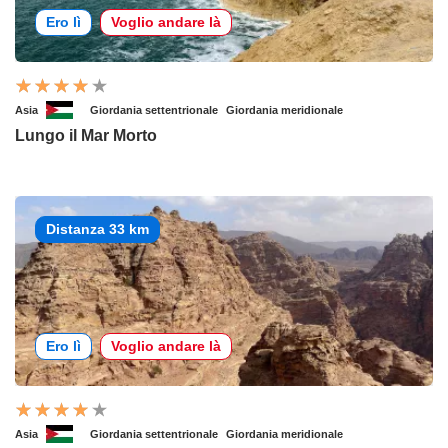
Ero lì
Voglio andare là
Asia
Giordania settentrionale
Giordania meridionale
Lungo il Mar Morto
Distanza 33 km
Ero lì
Voglio andare là
Asia
Giordania settentrionale
Giordania meridionale