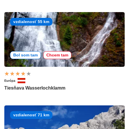
vzdialenosť 55 km
Bol som tam
Chcem tam
Európa
Tiesňava Wasserlochklamm
vzdialenosť 71 km