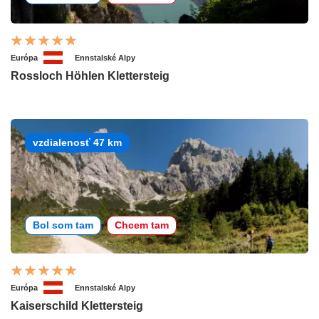
Európa
Ennstalské Alpy
Rossloch Höhlen Klettersteig
vzdialenosť 47 km
Bol som tam
Chcem tam
Európa
Ennstalské Alpy
Kaiserschild Klettersteig