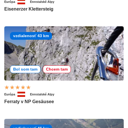
Európa
Ennstalské Alpy
Eisenerzer Klettersteig
vzdialenosť 43 km
Bol som tam
Chcem tam
Európa
Ennstalské Alpy
Ferraty v NP Gesäusee