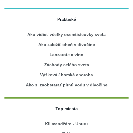
Praktické
Ako vidieť všetky osemtisícovky sveta
Ako založiť oheň v divočine
Lanzarote a víno
Záchody celého sveta
Výšková / horská choroba
Ako si zaobstarať pitnú vodu v divočine
Top miesta
Kilimandžáro - Uhuru