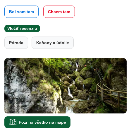
Bol som tam
Chcem tam
Vložiť recenziu
Príroda
Kaňony a údolie
Pozri si všetko na mape