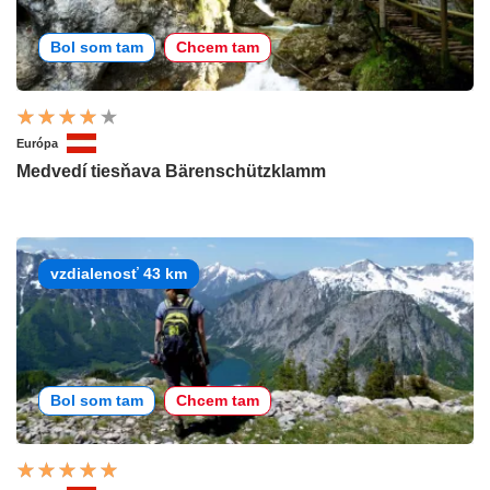
Bol som tam
Chcem tam
Európa
Medvedí tiesňava Bärenschützklamm
vzdialenosť 43 km
Bol som tam
Chcem tam