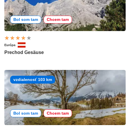
Bol som tam
Chcem tam
Európa
Prechod Gesäuse
vzdialenosť 103 km
Bol som tam
Chcem tam