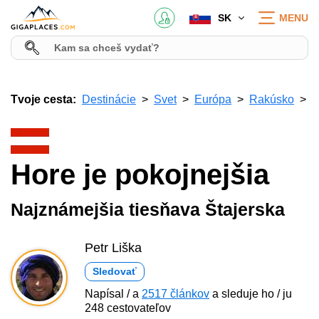
SK
MENU
Tvoje cesta:
Destinácie
Svet
Európa
Rakúsko
Hore je pokojnejšia
Najznámejšia tiesňava Štajerska
Petr Liška
Sledovať
Napísal / a
2517 článkov
a sleduje ho / ju
248 cestovateľov