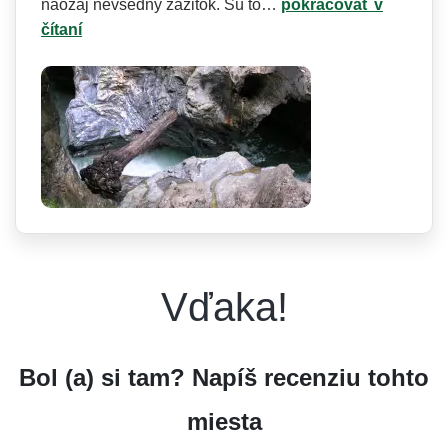
naozaj nevšedný zážitok. Sú to…
pokračovať v
čítaní
Vďaka!
Bol (a) si tam? Napíš recenziu tohto
miesta