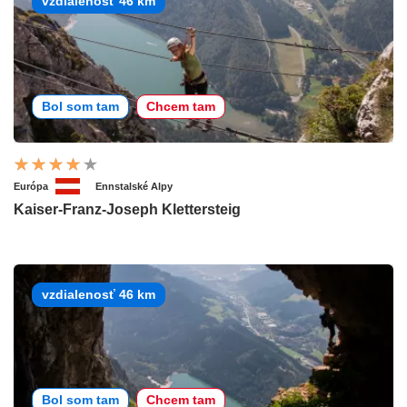
vzdialenosť 46 km
Bol som tam
Chcem tam
Európa
Ennstalské Alpy
Kaiser-Franz-Joseph Klettersteig
vzdialenosť 46 km
Bol som tam
Chcem tam