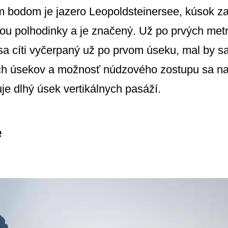
m bodom je jazero Leopoldsteinersee, kúsok 
u polhodinky a je značený. Už po prvých metr
a cíti vyčerpaný už po prvom úseku, mal by s
tich úsekov a možnosť núdzového zostupu sa n
uje dlhý úsek vertikálnych pasáží.
e