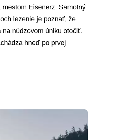
za mestom Eisenerz. Samotný
och lezenie je poznať, že
a na núdzovom úniku otočiť.
achádza hneď po prvej