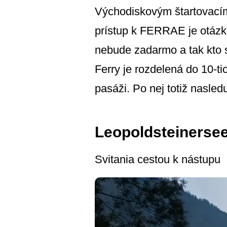
Východiskovým štartovací
prístup k FERRAE je otázko
nebude zadarmo a tak kto s
Ferry je rozdelená do 10-
pasáži. Po nej totiž nasled
Leopoldsteinerse
Svitania cestou k nástupu