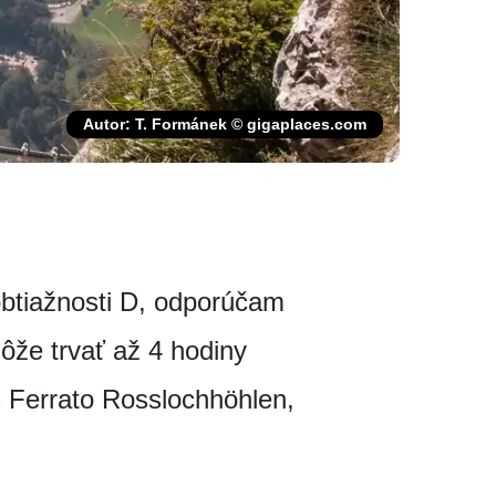
Autor: T. Formánek © gigaplaces.com
obtiažnosti D, odporúčam
môže trvať až 4 hodiny
s Ferrato Rosslochhöhlen,