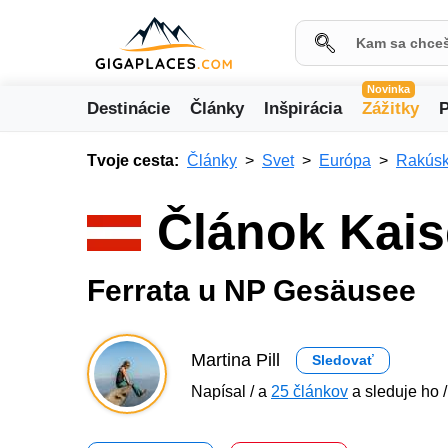
Novinka
Destinácie
Články
Inšpirácia
Zážitky
P
Tvoje cesta:
Články
Svet
Európa
Rakús
Článok Kais
Ferrata u NP Gesäusee
Martina Pill
Sledovať
Napísal / a
25 článkov
a sleduje ho /