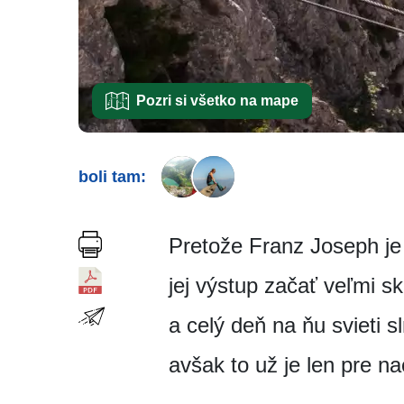
Pozri si všetko na mape
boli tam:
Pretože Franz Joseph je 
jej výstup začať veľmi s
a celý deň na ňu svieti 
avšak to už je len pre n