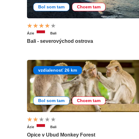
Bol som tam
Chcem tam
Ázie
Bali
Bali - severovýchod ostrova
vzdialenosť 26 km
Bol som tam
Chcem tam
Ázie
Bali
Opice v Ubud Monkey Forest