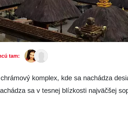
hcú tam:
ý chrámový komplex, kde sa nachádza desia
chádza sa v tesnej blízkosti najväčšej s