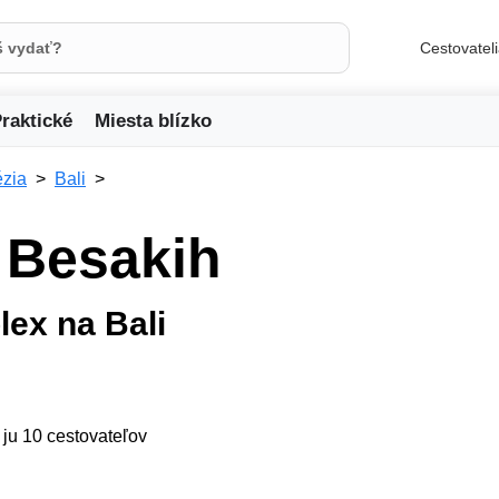
Cestovatel
raktické
Miesta blízko
ézia
Bali
 Besakih
ex na Bali
/ ju 10 cestovateľov