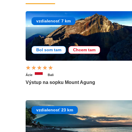
vzdialenosť 7 km
Bol som tam
Chcem tam
Ázie
Bali
Výstup na sopku Mount Agung
vzdialenosť 23 km