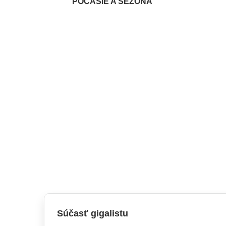
POČASIE A SEZÓNA
Súčasť gigalistu