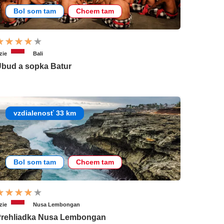
Bol som tam
Chcem tam
zie
Bali
bud a sopka Batur
vzdialenosť 33 km
Bol som tam
Chcem tam
zie
Nusa Lembongan
rehliadka Nusa Lembongan