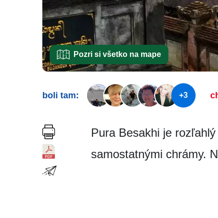
Pozri si všetko na mape
boli tam:
c
+3
Pura Besakhi je rozľahl
samostatnými chrámy. Na