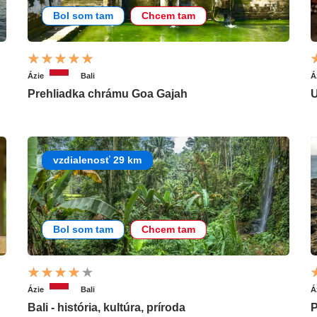
Bol som tam
Chcem tam
Ázie
Bali
Á
Prehliadka chrámu Goa Gajah
U
vzdialenosť 29 km
Bol som tam
Chcem tam
Ázie
Bali
Á
Bali - história, kultúra, príroda
P