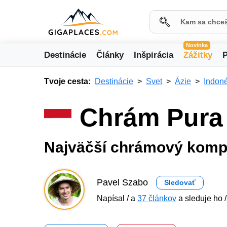
Novinka
Destinácie
Články
Inšpirácia
Zážitky
P
Tvoje cesta:
Destinácie
Svet
Ázie
Indon
Chrám Pura
Najväčší chrámový kompl
Pavel Szabo
Sledovať
Napísal / a
37 článkov
a sleduje ho 