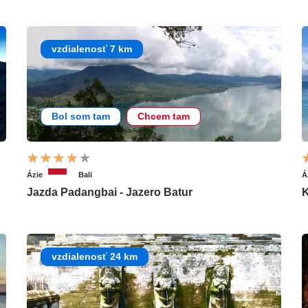
vzdialenosť 7 km
Bol som tam
Chcem tam
Ázie
Bali
Á
Jazda Padangbai - Jazero Batur
K
vzdialenosť 24 km