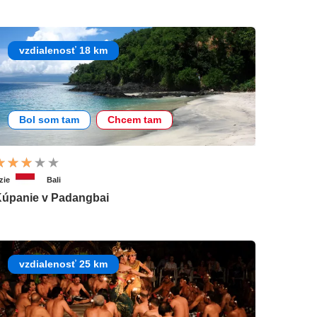
vzdialenosť 18 km
Bol som tam
Chcem tam
zie
Bali
úpanie v Padangbai
vzdialenosť 25 km