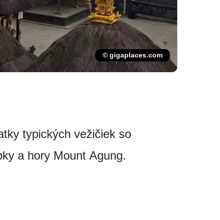
© gigaplaces.com
tky typických vežičiek so
opky a hory Mount Agung.